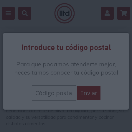
Aceites
Introduce tu código postal
El aceite es otro de esos
alimentos imprescindibles en
Para que podamos atenderte mejor,
casi cualquier comida y elaboración
. ¿Sabías que además
el buen aceite, el aceite de oliva virgen extra, tiene
necesitamos conocer tu código postal
numerosos beneficios para la salud
? Su consumo
moderado ayuda a eliminar el exceso de colesterol
negativo, mejora el sistema circulatorio, fortalece el
inmunológico y las articulaciones, protege el cerebro…
¡Una auténtica joya! De hecho, hay quien ha llegado a
denominar al aceite de oliva
“oro líquido”
, por su sabor, su
calidad y su versatilidad para condimentar y cocinar
distintos alimentos.