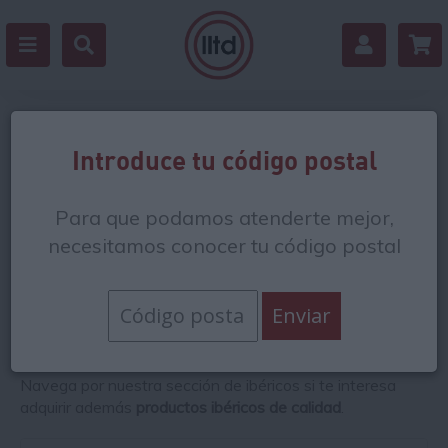
Jamón serrano
Introduce tu código postal
En nuestra tienda puedes
comprar
jamón serrano de
Para que podamos atenderte mejor,
diferentes orígenes
y formas: pata de jamón gran reserva
de Cerdo Duroc D.O. de la provincia de Teruel, maza de
necesitamos conocer tu código postal
jamón serrano de Granada, centro de jamón de
Calamocha, jamón gran reserva deshuesado, punta de
jamón y jamón serrano loncheado duroc 100% natural.
¡Echa un vistazo y
compra jamón serrano de excelente
relación calidad-precio
!
Navega por nuestra
sección de ibéricos
si te interesa
adquirir además
productos ibéricos de calidad
.