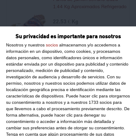
1.44 Kg Aproximados Refrigerado
22.53 € Kg
Su privacidad es importante para nosotros
Comprar
Nosotros y nuestros
socios
almacenamos y/o accedemos a
información en un dispositivo, como cookies, y procesamos
datos personales, como identificadores únicos e información
Jamón serrrano babilla Baza 1.16
estándar enviada por un dispositivo para publicidad y contenido
Kg Aproximados Refrigerado
personalizado, medición de publicidad y contenido,
investigación de audiencia y desarrollo de servicios.
Con su
permiso, nosotros y nuestros socios podemos utilizar datos de
22.08 € Kg
localización geográfica precisa e identificación mediante las
características de dispositivos. Puede hacer clic para otorgarnos
Comprar
su consentimiento a nosotros y a nuestros 1733 socios para
que llevemos a cabo el procesamiento previamente descrito. De
forma alternativa, puede hacer clic para denegar su
consentimiento o acceder a información más detallada y
Maza de jamón serrano Baza
cambiar sus preferencias antes de otorgar su consentimiento.
3.27 Kg Aproximados Refrigerado
Tenga en cuenta que algún procesamiento de sus datos