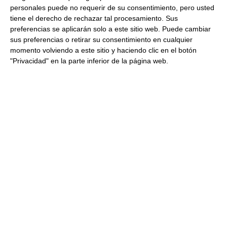
personales puede no requerir de su consentimiento, pero usted
tiene el derecho de rechazar tal procesamiento. Sus
21.50 € Kg
preferencias se aplicarán solo a este sitio web. Puede cambiar
sus preferencias o retirar su consentimiento en cualquier
Comprar
momento volviendo a este sitio y haciendo clic en el botón
"Privacidad" en la parte inferior de la página web.
Centro de jamón Duroc reserva
sin hueso y pulido 6.5 Kg
Aproximados Refrigerado
29.06 € Kg
Fuera de stock
Jamón Reserva Duroc en maza,
punta y contra 6.5 Kg