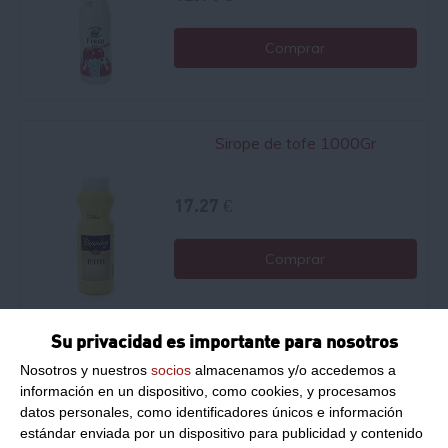
Comprar
Sirope de tofe 1000Gr
17.27 €
Comprar
Su privacidad es importante para nosotros
Sirope de frutas del bosque
Nosotros y nuestros
socios
almacenamos y/o accedemos a
1200Gr 1200Gr
información en un dispositivo, como cookies, y procesamos
datos personales, como identificadores únicos e información
13.49 €
estándar enviada por un dispositivo para publicidad y contenido