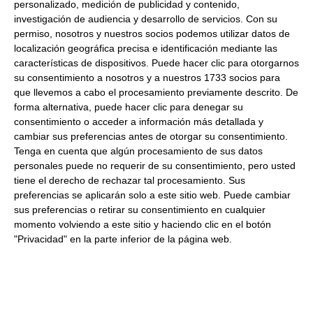
personalizado, medición de publicidad y contenido,
investigación de audiencia y desarrollo de servicios.
Con su
Comprar
permiso, nosotros y nuestros socios podemos utilizar datos de
localización geográfica precisa e identificación mediante las
características de dispositivos. Puede hacer clic para otorgarnos
su consentimiento a nosotros y a nuestros 1733 socios para
Sirope de chocolate blanco 1Kg
que llevemos a cabo el procesamiento previamente descrito. De
forma alternativa, puede hacer clic para denegar su
consentimiento o acceder a información más detallada y
14.69 €
cambiar sus preferencias antes de otorgar su consentimiento.
Tenga en cuenta que algún procesamiento de sus datos
Comprar
personales puede no requerir de su consentimiento, pero usted
tiene el derecho de rechazar tal procesamiento. Sus
preferencias se aplicarán solo a este sitio web. Puede cambiar
sus preferencias o retirar su consentimiento en cualquier
momento volviendo a este sitio y haciendo clic en el botón
Sirope chocogofre 1Kg
"Privacidad" en la parte inferior de la página web.
13.61 €
Fuera de stock