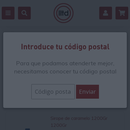
Siropes
Introduce tu código postal
Los siropes son un
aderezo ideal para postres como
Para que podamos atenderte mejor,
crepes, gofres y tortitas
, así como para adornar helados
y sorbetes o
necesitamos conocer tu código postal
complementar el sabor de algunas tapas y
aperitivos
con un toque dulce. Para elaborar los siropes
se extrae el jugo de algunas plantas y árboles y se
concentran sus azúcares. De esta forma se consigue un
edulcorante especial con una textura líquida, parecida a la
de la miel, que proporciona
más cremosidad a tus recetas
.
Sirope de caramelo 1200Gr
1200Gr