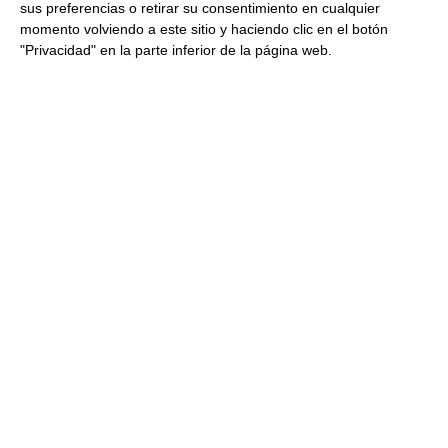
sus preferencias o retirar su consentimiento en cualquier
momento volviendo a este sitio y haciendo clic en el botón
26.38 €
"Privacidad" en la parte inferior de la página web.
Comprar
Maizena 2.5Kg
28.78 €
Comprar
Harina fina de maíz (Maizena)
Food Services 2.5Kg
15.54 €