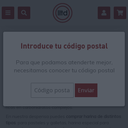
Harinas y rebozados
Introduce tu código postal
El principal componente de las
harinas e ingredientes
Para que podamos atenderte mejor,
para rebozar
es el almidón, que al componerse de
carbohidratos complejos
necesitamos conocer tu código postal
proporciona
una buena cantidad
de glucosa
a nuestro cuerpo que
después convertimos en
energía
. Es por ello que tomar con moderación alimentos
rebozados es beneficioso para la salud, ya que
sustituimos la ingesta de azúcares procesados por este
tipo de alimentos. Las
legumbres secas
también son muy
ricas en carbohidratos complejos.
En nuestra despensa puedes
comprar harina de distintos
tipos
: para pasteles y galletas, harina especial para