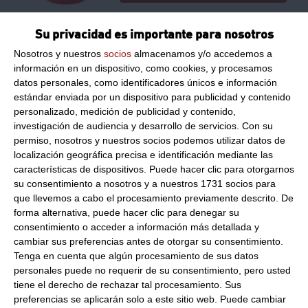
Su privacidad es importante para nosotros
Harina de trigo 1Kg 1Kg
Nosotros y nuestros
socios
almacenamos y/o accedemos a
información en un dispositivo, como cookies, y procesamos
2.89 €
datos personales, como identificadores únicos e información
estándar enviada por un dispositivo para publicidad y contenido
personalizado, medición de publicidad y contenido,
Comprar
investigación de audiencia y desarrollo de servicios.
Con su
permiso, nosotros y nuestros socios podemos utilizar datos de
localización geográfica precisa e identificación mediante las
características de dispositivos. Puede hacer clic para otorgarnos
Harina el vaporcito 5Kg
su consentimiento a nosotros y a nuestros 1731 socios para
que llevemos a cabo el procesamiento previamente descrito. De
18.88 €
forma alternativa, puede hacer clic para denegar su
consentimiento o acceder a información más detallada y
cambiar sus preferencias antes de otorgar su consentimiento.
Comprar
Tenga en cuenta que algún procesamiento de sus datos
personales puede no requerir de su consentimiento, pero usted
tiene el derecho de rechazar tal procesamiento. Sus
Maizena express rapida 1Kg
preferencias se aplicarán solo a este sitio web. Puede cambiar