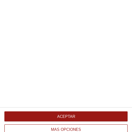
Comprar
Pan rallado 5Kg
15.55 €
Comprar
Empanador Knorr de 1 kg. 1Kg
21.69 €
Comprar
ACEPTAR
MÁS OPCIONES