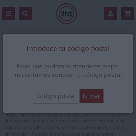
Helados artesanos salados
Introduce tu código postal
¿Eres más de salado que de dulce y te gusta vivir nuevas
Para que podamos atenderte mejor,
experiencias culinarias? Llena tu despensa es la heladería
de tus sueños. En nuestro catálogo puedes encontrar
necesitamos conocer tu código postal
helado de vinagre de Módena, de aceite de oliva, de
boletus, de pimientos del bierzo y de nuestras
especialidades queseras: helado de queso de oveja, de
cabra, mascarpone, parmesano e idiazábal. Aunque
algunas personas se muestran reticentes a cambiar su
sabor favorito de helado o a probar nuevas sensaciones,
los helados salados se han convertido en tendencia en
muchas ciudades y bares de tapas que apuestan por la
innovación. Puedes tomarlos solos o usarlos como