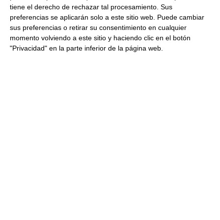
Comprar
tiene el derecho de rechazar tal procesamiento. Sus
preferencias se aplicarán solo a este sitio web. Puede cambiar
sus preferencias o retirar su consentimiento en cualquier
Helado de queso de oveja 100%
momento volviendo a este sitio y haciendo clic en el botón
artesano 2,5Ltrs 2500Ml
"Privacidad" en la parte inferior de la página web.
Congelado
47.47 €
Comprar
Helado de boletus edulis 100%
artesano 2,5Ltrs 2500Ml
Congelado
43.03 €
Comprar