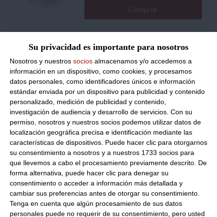
Comprar
Helado de vinagre de modena
Su privacidad es importante para nosotros
100% artesano 2,5Ltrs 2500Ml
Nosotros y nuestros
socios
almacenamos y/o accedemos a
Congelado
información en un dispositivo, como cookies, y procesamos
datos personales, como identificadores únicos e información
40.52 €
estándar enviada por un dispositivo para publicidad y contenido
personalizado, medición de publicidad y contenido,
investigación de audiencia y desarrollo de servicios.
Con su
Comprar
permiso, nosotros y nuestros socios podemos utilizar datos de
localización geográfica precisa e identificación mediante las
características de dispositivos. Puede hacer clic para otorgarnos
Helado de queso parmesano
su consentimiento a nosotros y a nuestros 1733 socios para
100% artesano 2,5Ltrs 2500Ml
que llevemos a cabo el procesamiento previamente descrito. De
Congelado
forma alternativa, puede hacer clic para denegar su
consentimiento o acceder a información más detallada y
57.22 €
cambiar sus preferencias antes de otorgar su consentimiento.
Tenga en cuenta que algún procesamiento de sus datos
personales puede no requerir de su consentimiento, pero usted