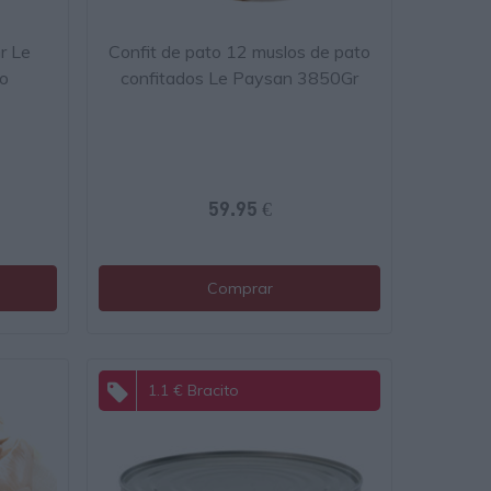
r Le
Confit de pato 12 muslos de pato
o
confitados Le Paysan 3850Gr
59.95 €
Comprar
1.1 € Bracito