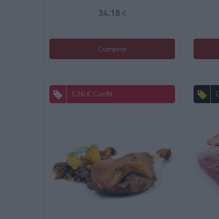
34.18 €
Comprar
5.26 € Confit