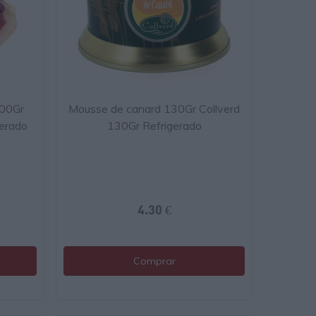
100Gr
Mousse de canard 130Gr Collverd
erado
130Gr Refrigerado
4.30 €
Comprar