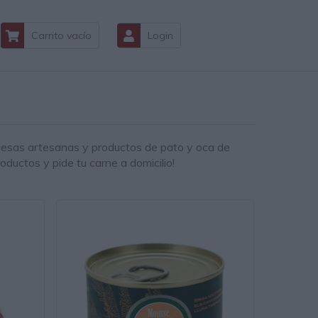
Carrito vacío
Login
esas artesanas
y
productos de pato y oca
de
roductos y pide tu carne a domicilio!