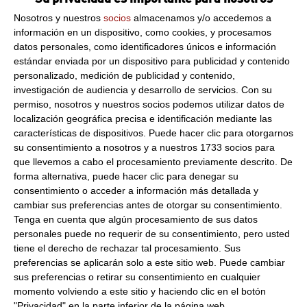
Comprar
Nosotros y nuestros
socios
almacenamos y/o accedemos a
información en un dispositivo, como cookies, y procesamos
datos personales, como identificadores únicos e información
Gyoza de pollo y verduras de 600
estándar enviada por un dispositivo para publicidad y contenido
g. 0.6Kg Congelado
personalizado, medición de publicidad y contenido,
investigación de audiencia y desarrollo de servicios.
Con su
10.71 €
permiso, nosotros y nuestros socios podemos utilizar datos de
localización geográfica precisa e identificación mediante las
características de dispositivos. Puede hacer clic para otorgarnos
Comprar
su consentimiento a nosotros y a nuestros 1733 socios para
que llevemos a cabo el procesamiento previamente descrito. De
forma alternativa, puede hacer clic para denegar su
Gyoza de cerdo y verduras 600Gr
consentimiento o acceder a información más detallada y
0.6Kg Congelado
cambiar sus preferencias antes de otorgar su consentimiento.
Tenga en cuenta que algún procesamiento de sus datos
10.01 €
personales puede no requerir de su consentimiento, pero usted
tiene el derecho de rechazar tal procesamiento. Sus
preferencias se aplicarán solo a este sitio web. Puede cambiar
Comprar
sus preferencias o retirar su consentimiento en cualquier
momento volviendo a este sitio y haciendo clic en el botón
"Privacidad" en la parte inferior de la página web.