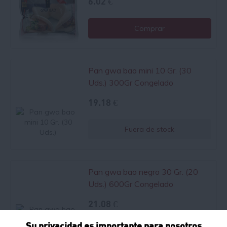
6.02 €
Comprar
Pan gwa bao mini 10 Gr. (30
Uds.) 300Gr Congelado
19.18 €
Fuera de stock
Pan gwa bao negro 30 Gr. (20
Uds.) 600Gr Congelado
21.08 €
Su privacidad es importante para nosotros