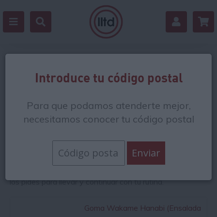
Aperitivos congelados Japón
Introduce tu código postal
La gastronomía japonesa aglomera
sabores diferentes y
Para que podamos atenderte mejor,
especiales
. Entre los productos que puedes comprar en
nuestra tienda provenientes de Japón también se
necesitamos conocer tu código postal
encuentran
diversos aperitivos congelados
, ideales para
servir como almuerzo o merienda. Sirve o toma nuestros
aperitivos congelados de Japón mientras disfrutas del
ambiente sofisticado de un restaurante japonés, de la
animada terraza de un bar con una oferta diferente o te
los pides para llevar y continuar con tu rutina.
Goma Wakame Hanabi (Ensalada