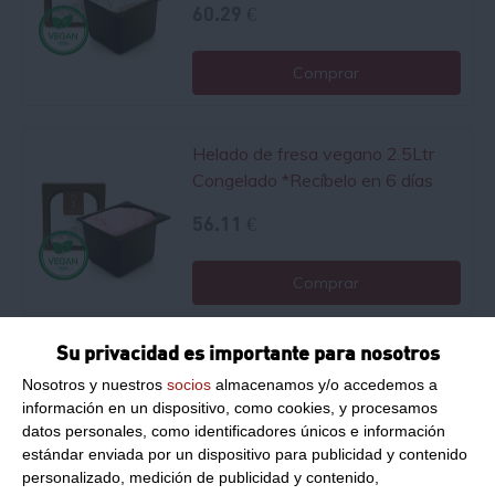
60.29 €
Comprar
Helado de fresa vegano 2.5Ltr
Congelado
*Recíbelo en 6 días
56.11 €
Comprar
Su privacidad es importante para nosotros
Helado de vainilla vegano 2.5Ltr
Nosotros y nuestros
socios
almacenamos y/o accedemos a
Congelado
*Recíbelo en 6 días
información en un dispositivo, como cookies, y procesamos
56.11 €
datos personales, como identificadores únicos e información
estándar enviada por un dispositivo para publicidad y contenido
personalizado, medición de publicidad y contenido,
Comprar