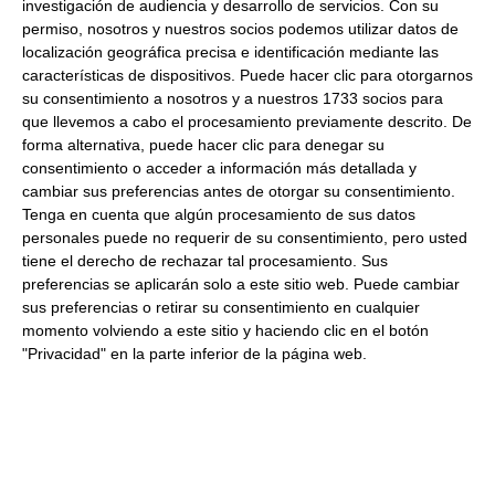
investigación de audiencia y desarrollo de servicios.
Con su
permiso, nosotros y nuestros socios podemos utilizar datos de
localización geográfica precisa e identificación mediante las
características de dispositivos. Puede hacer clic para otorgarnos
Helado de baileys 2.5Ltr
su consentimiento a nosotros y a nuestros 1733 socios para
Congelado
que llevemos a cabo el procesamiento previamente descrito. De
forma alternativa, puede hacer clic para denegar su
37.17 €
consentimiento o acceder a información más detallada y
cambiar sus preferencias antes de otorgar su consentimiento.
Comprar
Tenga en cuenta que algún procesamiento de sus datos
personales puede no requerir de su consentimiento, pero usted
tiene el derecho de rechazar tal procesamiento. Sus
preferencias se aplicarán solo a este sitio web. Puede cambiar
Helado de leche merengada
sus preferencias o retirar su consentimiento en cualquier
2.5Ltr Congelado
momento volviendo a este sitio y haciendo clic en el botón
"Privacidad" en la parte inferior de la página web.
30.69 €
Comprar