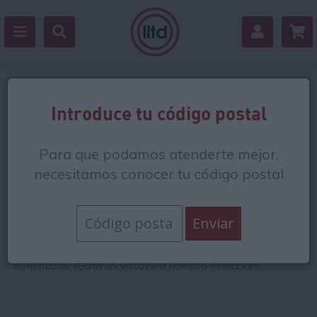
Verduras deshidratadas
Introduce tu código postal
Las verduras deshidratadas son una excelente opción
Para que podamos atenderte mejor,
para incluir ingredientes saludables en tu dieta de forma
sencilla. Para obtener estos alimentos se extrae el agua
necesitamos conocer tu código postal
de manera que resulte más fácil conservarlas en buenas
condiciones sin que pierdan sus propiedades nutritivas.
En algunos restaurantes suelen servir las verduras
deshidratadas de acompañamiento con platos de carne
y pescado para darles un toque diferente y más
sofisticado. ¡Echa un vistazo a nuestra selección!