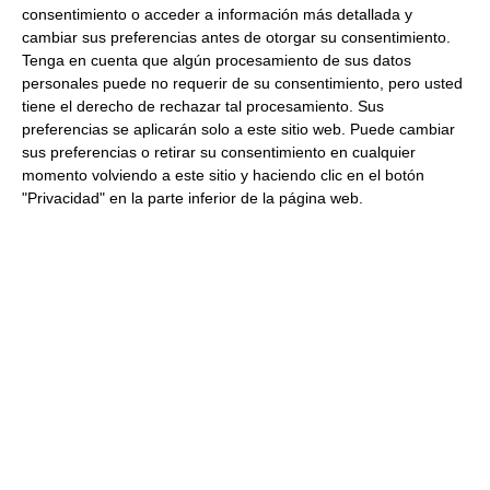
19.10 €
consentimiento o acceder a información más detallada y
cambiar sus preferencias antes de otorgar su consentimiento.
Tenga en cuenta que algún procesamiento de sus datos
Comprar
personales puede no requerir de su consentimiento, pero usted
tiene el derecho de rechazar tal procesamiento. Sus
preferencias se aplicarán solo a este sitio web. Puede cambiar
sus preferencias o retirar su consentimiento en cualquier
Aunque no poseen el mismo sabor que una verdura
momento volviendo a este sitio y haciendo clic en el botón
fresca recién extraída de la huerta, las verduras
"Privacidad" en la parte inferior de la página web.
deshidratadas tienen otras utilidades: se pueden emplear
para aderezar platos de pasta, como ingredientes
adicionales en una
hamburguesa
(la cebolla frita aporta
un toque crujiente delicioso
) o incluso en sopas, como la
sopa juliana
, un
plato fácil de preparar con un gran valor
nutritivo
. ¡Echa un vistazo a nuestra selección!
Para incluir en tu plan de comidas semanal la dosis de
verdura diaria recomendada también es una buena
opción recurrir a las
verduras congeladas
o a productos
envasados como
espárragos
o
legumbres en conserva
,
que también
tienen muchos nutrientes y se preservan
con facilidad
.