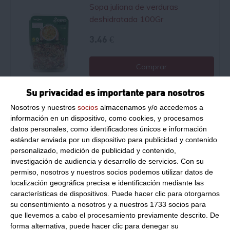
Sopa juliana de verduras
deshidratada 100Gr
3.46 €
Comprar
Su privacidad es importante para nosotros
Sopa juliana de verduras
Nosotros y nuestros
socios
almacenamos y/o accedemos a
deshidratada 900Gr
información en un dispositivo, como cookies, y procesamos
datos personales, como identificadores únicos e información
13.92 €
estándar enviada por un dispositivo para publicidad y contenido
personalizado, medición de publicidad y contenido,
investigación de audiencia y desarrollo de servicios.
Con su
Comprar
permiso, nosotros y nuestros socios podemos utilizar datos de
localización geográfica precisa e identificación mediante las
características de dispositivos. Puede hacer clic para otorgarnos
Tomate seco deshidratado 1Kg.
su consentimiento a nosotros y a nuestros 1733 socios para
1Kg
que llevemos a cabo el procesamiento previamente descrito. De
forma alternativa, puede hacer clic para denegar su