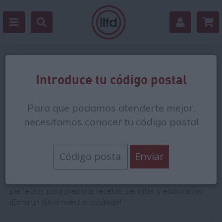
Arroces
Introduce tu código postal
La
selección del tipo de grano
es una tarea que debes
Para que podamos atenderte mejor,
realizar con cabeza si deseas preparar un buen plato de
arroz. Aunque si dispones de
necesitamos conocer tu código postal
arroz de calidad
podrás
preparar cualquier receta, debes saber que los buenos
cocineros
no emplean el mismo tipo de arroz para
elaborar una paella que para hacer un risotto
, un arroz a
la cubana o arroz con leche.
En nuestra tienda encontrarás todo tipo de arroces,
perfectos para preparar recetas sencillas y elaboradas.
¡Echa un ojo a nuestro catálogo!