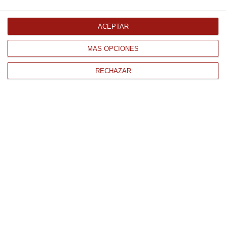
extra,
una variedad de arroz más versátil
que puede
servir para elaboraciones de arroz más meloso o más
seco, así como para postres. ¡Echa un vistazo a nuestros
ACEPTAR
productos y elige
el arroz perfecto para tus platos
!
MÁS OPCIONES
RECHAZAR
CONTACTO
QUIÉNES SOMOS
AVISO LEGAL
POLÍTICA DE PRIVACIDAD
POLÍTICA DE COOKIES
PAGO
ENVÍO
CONDICIONES DE USO
Tienda Online de productos gourmet y alimentación al mejor
precio.
876 247 168