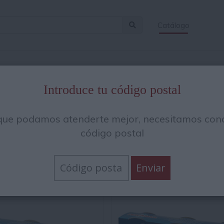
Catálogo
res y chipirones
Introduce tu código postal
stros
calamares y chipirones en conserva
y llena tu despensa c
 de calamar en salsa americana, rodajas de chipirón rellenas, cala
que podamos atenderte mejor, necesitamos cono
nserva de aceite, etc. ¡Echa un vistazo!
código postal