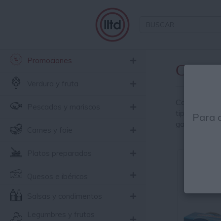
Promociones
Calama
Verdura y fruta
Compra nue
Pescados y mariscos
tipos: trozos
Para 
gallega en co
Carnes y foie
Platos preparados
Quesos e ibéricos
Salsas y condimentos
Legumbres y frutos