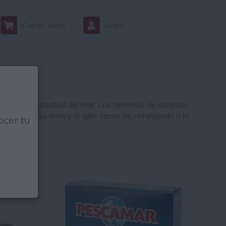
Carrito vacío
Login
on estos productos del mar. Los tenemos de distintos
mares en su tinta y al ajillo, tacos de cefalópodo a la
cer tu