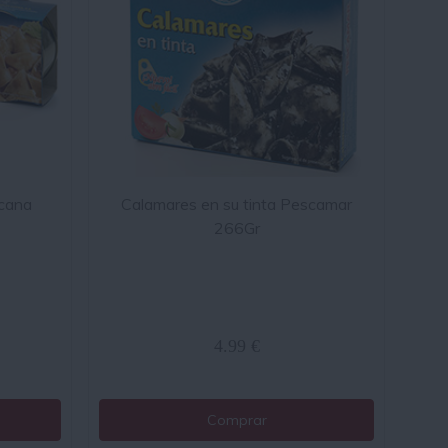
icana
Calamares en su tinta Pescamar
266Gr
4.99 €
Comprar