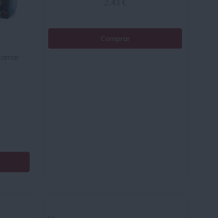
2.43 €
Comprar
scamar