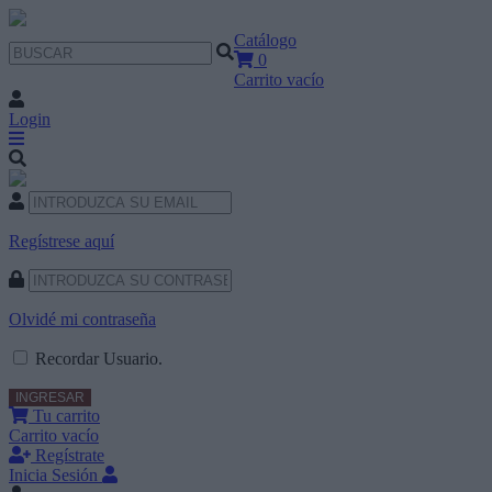
Catálogo
0
Carrito vacío
Login
Regístrese aquí
Olvidé mi contraseña
Recordar Usuario.
Tu carrito
Carrito vacío
Regístrate
Inicia Sesión