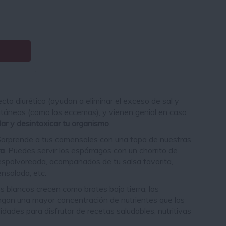
ecto diurético (ayudan a eliminar el exceso de sal y
 cutáneas (como los eccemas), y vienen genial en caso
lar y desintoxicar tu organismo
.
Sorprende a tus comensales con una tapa de nuestras
ra
. Puedes servir los espárragos con un chorrito de
a espolvoreada, acompañados de
tu salsa favorita
,
nsalada, etc.
s blancos crecen como brotes bajo tierra, los
engan una mayor concentración de nutrientes que los
idades para disfrutar de recetas saludables, nutritivas