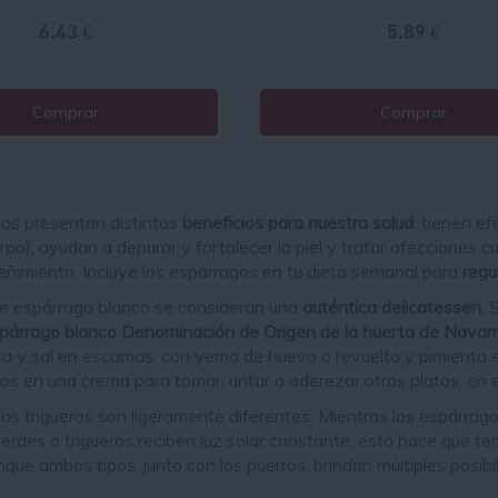
6.43 €
5.89 €
Comprar
Comprar
os presentan distintos
beneficios para nuestra salud
: tienen ef
rpo), ayudan a depurar y fortalecer la piel y tratar afecciones
reñimiento. Incluye los espárragos en tu dieta semanal para
regu
e espárrago blanco se consideran una
auténtica delicatessen
. 
árrago blanco Denominación de Origen de la huerta de Navar
iva y sal en escamas, con yema de huevo o revuelto y pimient
los en una crema para tomar, untar o aderezar otros platos, en e
os trigueros son ligeramente diferentes. Mientras los espárrago
erdes o trigueros reciben luz solar constante; esto hace que t
que ambos tipos, junto con los puerros, brindan múltiples posibil