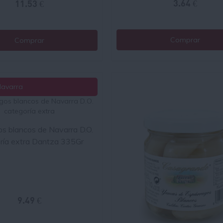
3.64 €
11.53 €
Comprar
Comprar
Navarra
s blancos de Navarra D.O.
ría extra Dantza 335Gr
9.49 €