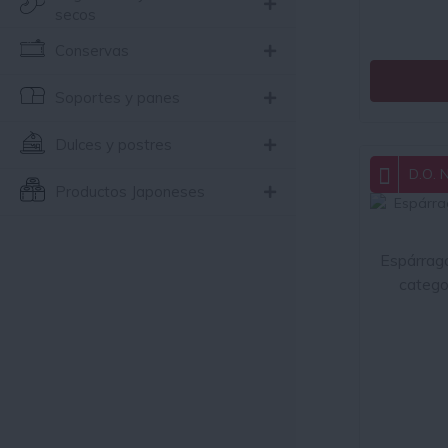
secos
Conservas
Soportes y panes
Dulces y postres
D.O. 
Productos Japoneses
Espárrago
catego