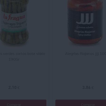
s verdes cortos bote vidrio
Alegrías Riojanas JJJ 10
190Gr
2.10 €
3.86 €
Comprar
Comprar