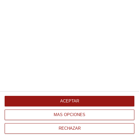
*Recíbelo en 8 días
2.99 €
Comprar
Cacahuete frito La Baturrica
170Gr
*Recíbelo en 8 días
1.00 €
Comprar
ACEPTAR
Harina Yolanda 500Gr 500Gr
MÁS OPCIONES
3.05 €
RECHAZAR