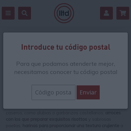
Legumbres y frutos secos
Introduce tu código postal
Las legumbres constituyen un
pilar esencial en nuestra
Para que podamos atenderte mejor,
dieta semanal
. Contienen proteínas, fibra, vitaminas y
minerales, hidratos y carbono y otros nutrientes
necesitamos conocer tu código postal
necesarios para nuestro organismo, además de la
cantidad justa y necesaria de grasa
para proporcionarnos
energía
.
En Llena tu despensa puedes comprar: una
gran
selección de legumbres secas
para confeccionar guisos
caseros, como alubias o garbanzos castellanos;
arroces
con los que preparar exquisitos risottos
y sabrosas
paellas;
harinas para proporcionar una textura crujiente
a