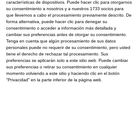
características de dispositivos. Puede hacer clic para otorgarnos
Comprar
su consentimiento a nosotros y a nuestros 1733 socios para
que llevemos a cabo el procesamiento previamente descrito. De
forma alternativa, puede hacer clic para denegar su
consentimiento o acceder a información más detallada y
Pistachos tostados con cascara
cambiar sus preferencias antes de otorgar su consentimiento.
1Kg La Baturrica
Tenga en cuenta que algún procesamiento de sus datos
personales puede no requerir de su consentimiento, pero usted
27.03 €
tiene el derecho de rechazar tal procesamiento. Sus
preferencias se aplicarán solo a este sitio web. Puede cambiar
sus preferencias o retirar su consentimiento en cualquier
Fuera de stock
momento volviendo a este sitio y haciendo clic en el botón
"Privacidad" en la parte inferior de la página web.
Pistachos repelados crudos 1 Kg.
*Recíbelo en 8 días
87.60 €
Comprar