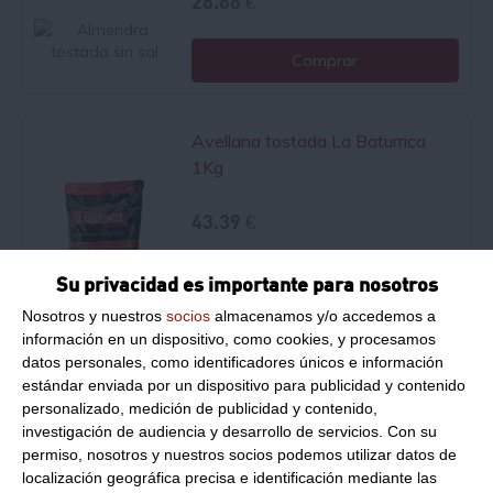
28.86 €
Comprar
Avellana tostada La Baturrica
1Kg
43.39 €
Comprar
Su privacidad es importante para nosotros
Nosotros y nuestros
socios
almacenamos y/o accedemos a
información en un dispositivo, como cookies, y procesamos
datos personales, como identificadores únicos e información
Piñón nacional La Baturrica
estándar enviada por un dispositivo para publicidad y contenido
500Gr
*Recíbelo en 8 días
personalizado, medición de publicidad y contenido,
investigación de audiencia y desarrollo de servicios.
Con su
75.00 €
permiso, nosotros y nuestros socios podemos utilizar datos de
localización geográfica precisa e identificación mediante las