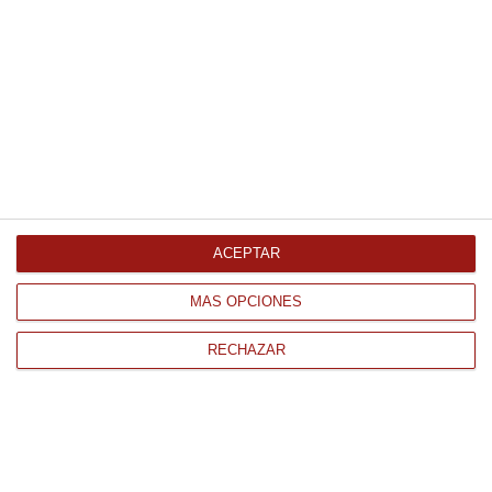
390Gr Congelado
10.79 €
Comprar
Langostino cocido para sushi 30
Ud 170Gr Refrigerado
ACEPTAR
9.07 €
MÁS OPCIONES
Comprar
RECHAZAR