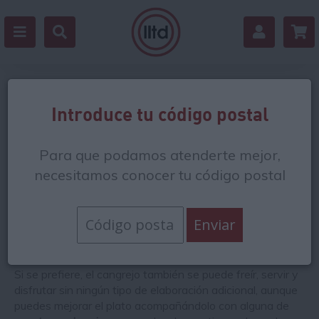
Congelados del mar Japón
Introduce tu código postal
Nuestros congelados del mar de Japón son
productos
Para que podamos atenderte mejor,
japoneses ideales
, tanto para elaborar sushi, como para
acompañar otras recetas e incluso tomar por sí solos. En
necesitamos conocer tu código postal
nuestra despensa puedes conseguir productos del mar
nipón, como
langostinos cocidos,
cangrejos de concha
blanda o anguilas cocinadas en barbacoa y salsa de miso,
con los que
preparar un nigiri de anguila o un maki de
cangrejo
.
Si se prefiere, el cangrejo también se puede freír, servir y
disfrutar sin ningún tipo de elaboración adicional, aunque
puedes mejorar el plato acompañándolo con alguna de