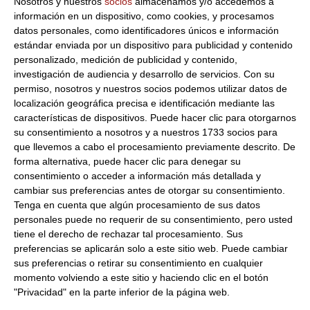
Nosotros y nuestros
socios
almacenamos y/o accedemos a
Langostino cocido para sushi
información en un dispositivo, como cookies, y procesamos
SUSHI EBI 5L (20 Uds) 240Gr
datos personales, como identificadores únicos e información
Congelado
estándar enviada por un dispositivo para publicidad y contenido
personalizado, medición de publicidad y contenido,
12.70 €
investigación de audiencia y desarrollo de servicios.
Con su
permiso, nosotros y nuestros socios podemos utilizar datos de
Fuera de stock
localización geográfica precisa e identificación mediante las
características de dispositivos. Puede hacer clic para otorgarnos
su consentimiento a nosotros y a nuestros 1733 socios para
que llevemos a cabo el procesamiento previamente descrito. De
Huevas de salmon IKURA
forma alternativa, puede hacer clic para denegar su
consentimiento o acceder a información más detallada y
(4x250Gr) 1Kg Congelado
cambiar sus preferencias antes de otorgar su consentimiento.
Tenga en cuenta que algún procesamiento de sus datos
210.04 €
personales puede no requerir de su consentimiento, pero usted
tiene el derecho de rechazar tal procesamiento. Sus
Fuera de stock
preferencias se aplicarán solo a este sitio web. Puede cambiar
sus preferencias o retirar su consentimiento en cualquier
momento volviendo a este sitio y haciendo clic en el botón
"Privacidad" en la parte inferior de la página web.
CANGREJO CONCHA BLANDA