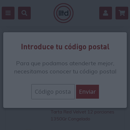
Tartas y pasteles
Introduce tu código postal
Las tartas y pasteles son uno de los grandes
placeres de
Para que podamos atenderte mejor,
todo amante del dulce
. Solemos comprar tartas y
pasteles para poner el broche final a un evento especial
necesitamos conocer tu código postal
o para celebrar un cumpleaños. Sin embargo, la repostería
es un mundo aparte: existen
tartas y pasteles con
texturas y sabores tan variados
que muchas veces nos
cuesta decantarnos por una.
Tarta Red Velvet 12 porciones
1350Gr Congelado