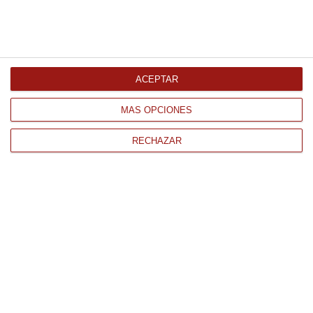
Comprar
Coulant de praline 24Uds 90Gr
Congelado
ACEPTAR
1.9 € Unidad
45.55 €
MÁS OPCIONES
Comprar
RECHAZAR
Torrija artesana 30Ud de 130Gr
3.9Kg Congelado
35.40 €
Comprar