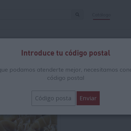
Catálogo
a Cantonesa
Introduce tu código postal
ión de productos cantoneses encontrara distintos tipos de Gyoz
laborados con ingredientes españoles por auténticas manos 
que podamos atenderte mejor, necesitamos cono
código postal