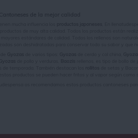
Cantoneses de la mejor calidad
ienen mucha influencia los
productos japoneses
, En llenatudesp
 productos de muy alta calidad. Todos los productos están real
s mayores estándares de calidad. Todos los rellenos son natural
lizadas son deshidratadas para conservar todo su sabor y que 
 de
Gyozas
de varios tipos:
Gyozas
de cerdo y col china,
Gyoz
Gyozas
de pollo y verduras,
Baozis
rellenos, es tipo de bollo d
s de temporada. También destacan los
rollitos
de setas y Bacon 
estos productos se pueden hacer fritos y al vapor según como
udespensa os recomendamos estos productos cantoneses para s