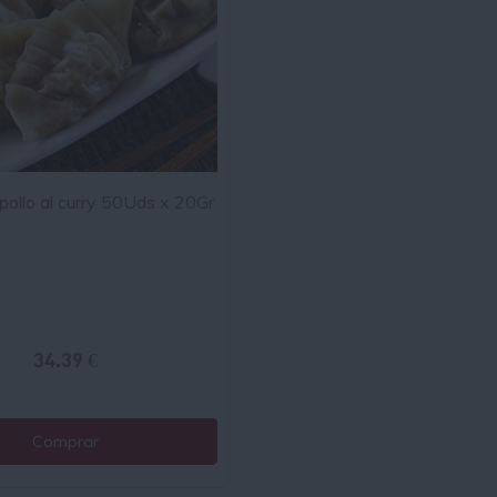
ollo al curry 50Uds x 20Gr
34.39 €
Comprar