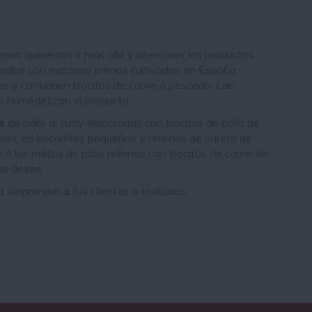
ensa queremos ir más allá y acercaros los productos
izados con materias primas cultivadas en España
es y contienen trocitos de carne o pescado. Las
no humedezcan el producto.
as
de pollo al curry elaboradas con trocitos de pollo de
e pan, en bocaditos pequeños y rellenos de careta de
o los rollitos de pato rellenos con trocitos de carne de
 se desee.
orprender a tus clientes o invitados.