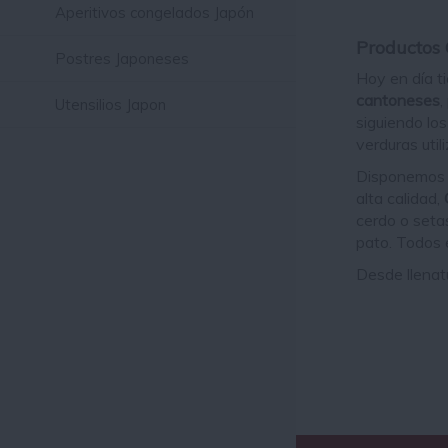
Aperitivos congelados Japón
Productos 
Postres Japoneses
Hoy en día t
cantoneses
,
Utensilios Japon
siguiendo lo
verduras uti
Disponemos
alta calidad,
cerdo o seta
pato. Todos 
Desde llenat