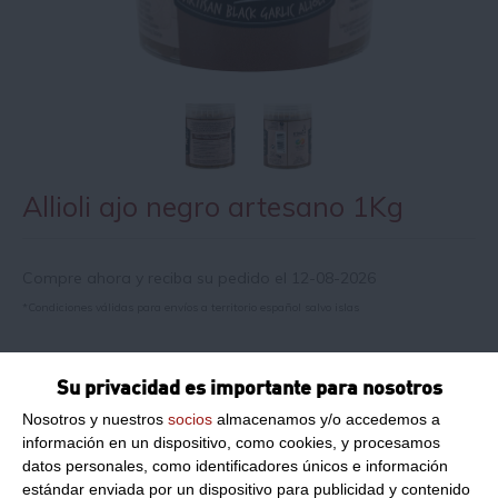
Allioli ajo negro artesano 1Kg
Compre ahora y reciba su pedido el 12-08-2026
*Condiciones válidas para envíos a territorio español salvo islas
Información de producto
Su privacidad es importante para nosotros
Nosotros y nuestros
socios
almacenamos y/o accedemos a
información en un dispositivo, como cookies, y procesamos
Peso Neto:
1Kg
datos personales, como identificadores únicos e información
Allioli ajo negro artesano
estándar enviada por un dispositivo para publicidad y contenido