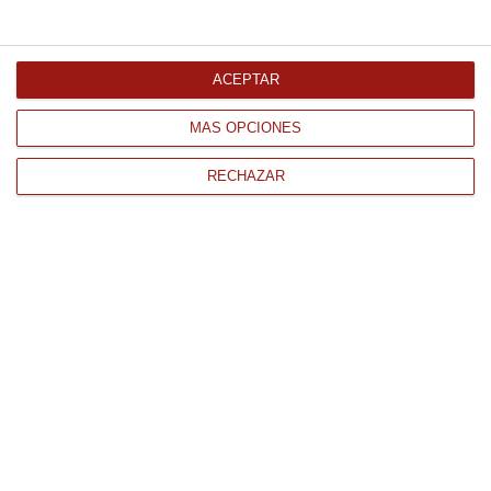
Comprar
ACEPTAR
MÁS OPCIONES
RECHAZAR
CONTACTO
QUIÉNES SOMOS
AVISO LEGAL
POLÍTICA DE PRIVACIDAD
POLÍTICA DE COOKIES
PAGO
ENVÍO
CONDICIONES DE USO
Tienda Online de productos gourmet y alimentación al mejor
precio.