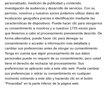
personalizado, medición de publicidad y contenido,
Formato:
Bote 1Kgr. Caja 2Uds.
investigación de audiencia y desarrollo de servicios.
Con su
Descripción:
Allioli artesano. Vida útil 75 días.
permiso, nosotros y nuestros socios podemos utilizar datos de
localización geográfica precisa e identificación mediante las
características de dispositivos. Puede hacer clic para otorgarnos
Productos relacionados con este artículo
su consentimiento a nosotros y a nuestros 1733 socios para
que llevemos a cabo el procesamiento previamente descrito. De
forma alternativa, puede hacer clic para denegar su
consentimiento o acceder a información más detallada y
Salsa chimichurri Ferrer 250Ml
cambiar sus preferencias antes de otorgar su consentimiento.
320Gr
Tenga en cuenta que algún procesamiento de sus datos
personales puede no requerir de su consentimiento, pero usted
3.30 €
tiene el derecho de rechazar tal procesamiento. Sus
preferencias se aplicarán solo a este sitio web. Puede cambiar
sus preferencias o retirar su consentimiento en cualquier
Comprar
momento volviendo a este sitio y haciendo clic en el botón
"Privacidad" en la parte inferior de la página web.
Mostaza Yellow mustard 875Ml