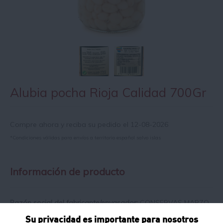
Alubia pocha Rioja Calidad 700Gr
Compre ahora y reciba su pedido el 12-08-2026
*Condiciones válidas para envíos a territorio español salvo islas
Información de producto
Razón social del fabricante/envasador:
CONSERVAS MARZO
S.A.
Su privacidad es importante para nosotros