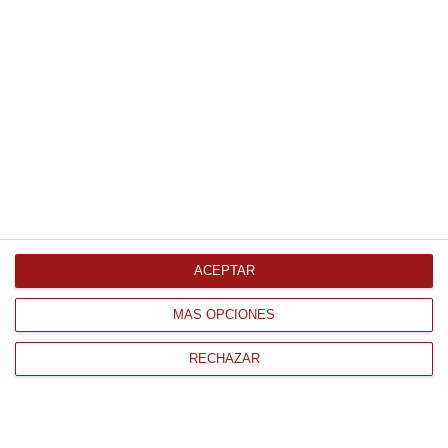
Pochas de Navarra al natural
bote vidrio 660Gr
6.72 €
Comprar
Alubia larga cocida Jae 390Gr
2.15 €
ACEPTAR
MÁS OPCIONES
Comprar
RECHAZAR