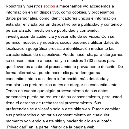
Dirección del operador de la empresa alimentaria:
AVD EL
Nosotros y nuestros
socios
almacenamos y/o accedemos a
FERRROCARRIL,S/N 26570 QUEL LA RIOJA ESPAÑA
información en un dispositivo, como cookies, y procesamos
Peso Neto:
700Gr
datos personales, como identificadores únicos e información
estándar enviada por un dispositivo para publicidad y contenido
Peso Escurrido:
500Gr
personalizado, medición de publicidad y contenido,
Formato: 700 gr.
investigación de audiencia y desarrollo de servicios.
Con su
permiso, nosotros y nuestros socios podemos utilizar datos de
Presentación: Bote de cristal.
localización geográfica precisa e identificación mediante las
Marca: Marzo
características de dispositivos. Puede hacer clic para otorgarnos
Descripción: Bote de alubias pochas cocidas de La Rioja,
su consentimiento a nosotros y a nuestros 1733 socios para
casa Marzo, primera calidad.
que llevemos a cabo el procesamiento previamente descrito. De
forma alternativa, puede hacer clic para denegar su
Sugerencias de preparación: en una cacerola con un chorrito
consentimiento o acceder a información más detallada y
de aceite se le añade un pimiento verde, dos tomates,
cambiar sus preferencias antes de otorgar su consentimiento.
cebolla, cuatro dientes de ajo, dos vasos de agua y sal.
Tenga en cuenta que algún procesamiento de sus datos
poner a cocer a fuego fuerte. una vez cocido añadir las
personales puede no requerir de su consentimiento, pero usted
alubias y dejar hervir durante unos cinco minutos.
tiene el derecho de rechazar tal procesamiento. Sus
preferencias se aplicarán solo a este sitio web. Puede cambiar
Productos relacionados con este artículo
sus preferencias o retirar su consentimiento en cualquier
momento volviendo a este sitio y haciendo clic en el botón
"Privacidad" en la parte inferior de la página web.