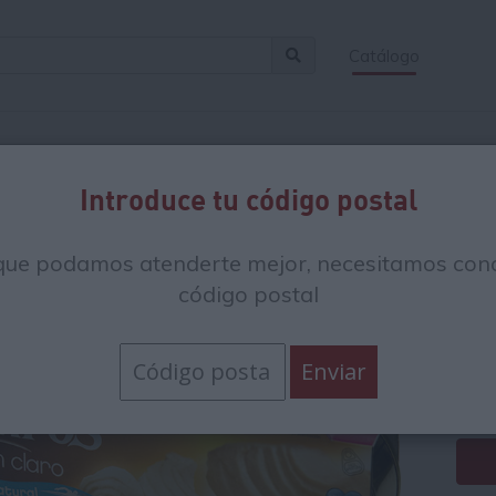
Catálogo
Introduce tu código postal
At
que podamos atenderte mejor, necesitamos cono
Pa
código postal
4.
24.8