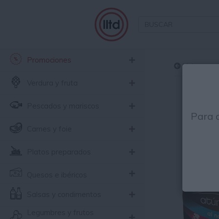
Promociones
Volver
Verdura y fruta
Pescados y mariscos
Para 
Carnes y foie
Platos preparados
Quesos e ibéricos
Salsas y condimentos
Legumbres y frutos