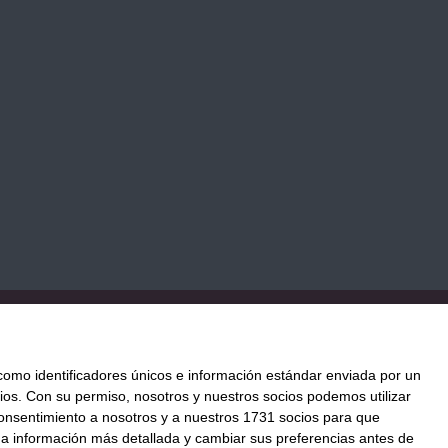
TICA DE COOKIES
PAGO
ENVÍO
CONDICIONES DE USO
mo identificadores únicos e información estándar enviada por un
ios.
Con su permiso, nosotros y nuestros socios podemos utilizar
 consentimiento a nosotros y a nuestros 1731 socios para que
ación al mejor precio.
 a información más detallada y cambiar sus preferencias antes de