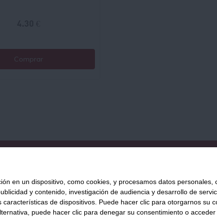
4.30 €
Comprar
QUIÉNES SOMOS
AVISO LEGAL
POLÍTICA DE PRIVACIDAD
POLÍ
 en un dispositivo, como cookies, y procesamos datos personales, co
blicidad y contenido, investigación de audiencia y desarrollo de servic
as características de dispositivos. Puede hacer clic para otorgarnos su
Tienda Online de productos gourmet y aliment
ternativa, puede hacer clic para denegar su consentimiento o acceder