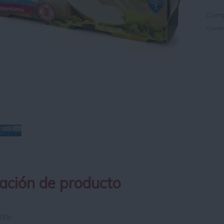
Compr
*Condic
ación de producto
0Gr