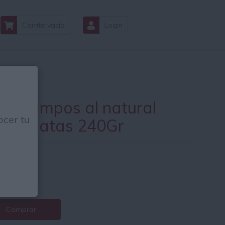
Carrito vacío
Login
ún campos al natural
cer tu
ck 3 latas 240Gr
17
€
2€ / Kg.
Comprar