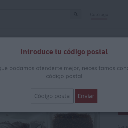
Catálogo
Introduce tu código postal
Az
que podamos atenderte mejor, necesitamos cono
código postal
46
5861
Compr