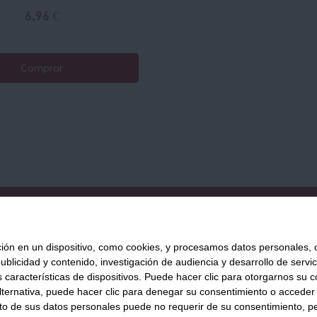
6.96 €
Comprar
QUIÉNES SOMOS
AVISO LEGAL
POLÍTICA DE PRIVACIDAD
POLÍ
 en un dispositivo, como cookies, y procesamos datos personales, co
blicidad y contenido, investigación de audiencia y desarrollo de servic
as características de dispositivos. Puede hacer clic para otorgarnos su
Tienda Online de productos gourmet y aliment
ternativa, puede hacer clic para denegar su consentimiento o acceder
876 247 168
WhatsApp
inf
 de sus datos personales puede no requerir de su consentimiento, per