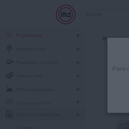
Promociones
Volver
Verdura y fruta
Pescados y mariscos
Para 
Carnes y foie
Platos preparados
Quesos e ibéricos
Salsas y condimentos
Texturas