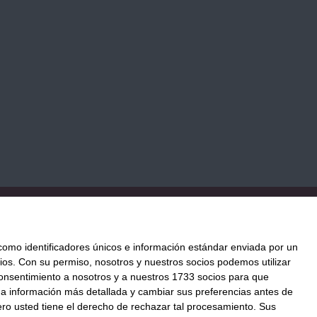
TICA DE COOKIES
PAGO
ENVÍO
CONDICIONES DE USO
mo identificadores únicos e información estándar enviada por un
ios.
Con su permiso, nosotros y nuestros socios podemos utilizar
 consentimiento a nosotros y a nuestros 1733 socios para que
ación al mejor precio.
 a información más detallada y cambiar sus preferencias antes de
o@llenatudespensa.com
o usted tiene el derecho de rechazar tal procesamiento. Sus