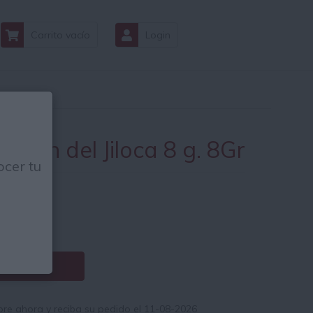
Carrito vacío
Login
afrán del Jiloca 8 g. 8Gr
cer tu
.89
€
.25€ / Kg.
Comprar
e ahora y reciba su pedido el 11-08-2026