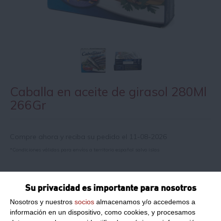
Caballa en aceite de girasol 280Ml
266Gr
Compre ahora y reciba su pedido el 11-08-2026
*Condiciones válidas para envíos a territorio español salvo islas
Información de producto
Su privacidad es importante para nosotros
Nosotros y nuestros
socios
almacenamos y/o accedemos a
información en un dispositivo, como cookies, y procesamos
Razón social del fabricante/envasador:
ORBE S.A.