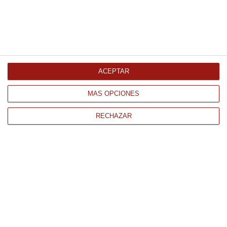
Sardinilla en aceite de girasol
81Gr
2.41 €
ACEPTAR
Comprar
MÁS OPCIONES
RECHAZAR
CONTACTO
QUIÉNES SOMOS
AVISO LEGAL
POLÍTICA DE PRIVACIDAD
POLÍTICA DE COOKIES
PAGO
ENVÍO
CONDICIONES DE USO