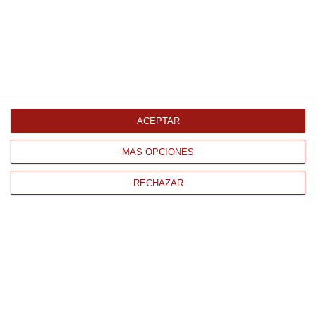
Calamares al ajillo Pescamar
266Gr
6.16 €
ACEPTAR
Comprar
MÁS OPCIONES
RECHAZAR
CONTACTO
QUIÉNES SOMOS
AVISO LEGAL
POLÍTICA DE PRIVACIDAD
POLÍTICA DE COOKIES
PAGO
ENVÍO