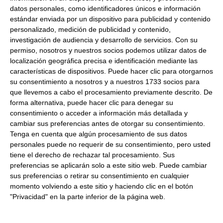
Peso Neto:
80Gr
datos personales, como identificadores únicos e información
estándar enviada por un dispositivo para publicidad y contenido
Peso Escurrido:
51Gr
personalizado, medición de publicidad y contenido,
Calamares en salsa americana
investigación de audiencia y desarrollo de servicios.
Con su
permiso, nosotros y nuestros socios podemos utilizar datos de
Formato:
Lata 80Gr
Pack de 3. Caja 32Uds.
localización geográfica precisa e identificación mediante las
Descripción:
Lata de calamares en salsa amaricana,
características de dispositivos. Puede hacer clic para otorgarnos
Calamares en salsa americana, ideales para comer solos,
su consentimiento a nosotros y a nuestros 1733 socios para
o acompañar una ensalada.
que llevemos a cabo el procesamiento previamente descrito. De
forma alternativa, puede hacer clic para denegar su
consentimiento o acceder a información más detallada y
Productos relacionados con este artículo
cambiar sus preferencias antes de otorgar su consentimiento.
Tenga en cuenta que algún procesamiento de sus datos
personales puede no requerir de su consentimiento, pero usted
tiene el derecho de rechazar tal procesamiento. Sus
Calamares en su tinta Pescamar
preferencias se aplicarán solo a este sitio web. Puede cambiar
80Gr
sus preferencias o retirar su consentimiento en cualquier
momento volviendo a este sitio y haciendo clic en el botón
4.81 €
"Privacidad" en la parte inferior de la página web.