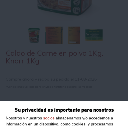
Caldo de Carne en polvo 1Kg.
Knorr 1Kg
Compre ahora y reciba su pedido el 11-08-2026
*Condiciones válidas para envíos a territorio español salvo islas
Información de producto
Su privacidad es importante para nosotros
Nosotros y nuestros
socios
almacenamos y/o accedemos a
Razón social del fabricante/envasador:
UNILEVER ESPAÑA
información en un dispositivo, como cookies, y procesamos