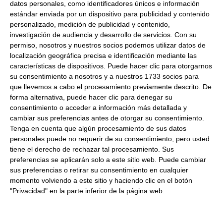
S.A.
datos personales, como identificadores únicos e información
estándar enviada por un dispositivo para publicidad y contenido
Dirección del operador de la empresa alimentaria:
CALLE
personalizado, medición de publicidad y contenido,
TECNOLOGIA, 19 EDIFICIO UNILEVER (VILADECANS BUSINESS
investigación de audiencia y desarrollo de servicios.
Con su
PARK) 08840 VILADECANS BARCELONA ESPAÑA
permiso, nosotros y nuestros socios podemos utilizar datos de
Marca:
Knorr
localización geográfica precisa e identificación mediante las
características de dispositivos. Puede hacer clic para otorgarnos
Peso Neto:
1Kg
su consentimiento a nosotros y a nuestros 1733 socios para
Caldo de carne
que llevemos a cabo el procesamiento previamente descrito. De
forma alternativa, puede hacer clic para denegar su
Caldo de carne de alta calidad.
consentimiento o acceder a información más detallada y
Preparado en polvo con un rendimiento de 54 litros.
cambiar sus preferencias antes de otorgar su consentimiento.
Tenga en cuenta que algún procesamiento de sus datos
personales puede no requerir de su consentimiento, pero usted
tiene el derecho de rechazar tal procesamiento. Sus
Productos relacionados con este artículo
preferencias se aplicarán solo a este sitio web. Puede cambiar
sus preferencias o retirar su consentimiento en cualquier
momento volviendo a este sitio y haciendo clic en el botón
"Privacidad" en la parte inferior de la página web.
Mostaza Yellow mustard 875Ml
9.57 €