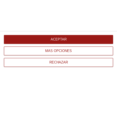
Salsa de yogurt 1850Ml
16.18 €
ACEPTAR
Comprar
MÁS OPCIONES
RECHAZAR
CONTACTO
QUIÉNES SOMOS
AVISO LEGAL
POLÍTICA DE PRIVACIDAD
POLÍTICA DE COOKIES
PAGO
ENVÍO
CONDICIONES DE USO