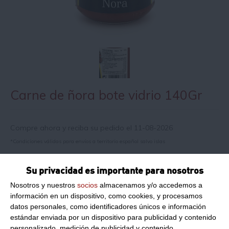
Carne de ñora bote vidrio 140Gr
Compre ahora y reciba su pedido el 11-08-2026
*Condiciones válidas para envíos a territorio español salvo islas
Su privacidad es importante para nosotros
Información de producto
Nosotros y nuestros
socios
almacenamos y/o accedemos a
información en un dispositivo, como cookies, y procesamos
datos personales, como identificadores únicos e información
Formato:
150Ml
estándar enviada por un dispositivo para publicidad y contenido
Peso Neto:
140Gr
personalizado, medición de publicidad y contenido,