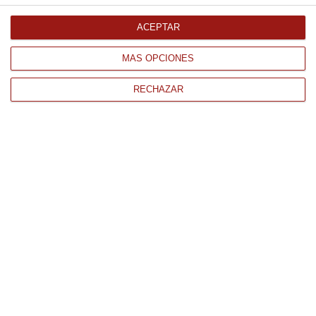
ACEPTAR
MÁS OPCIONES
RECHAZAR
CONTACTO
QUIÉNES SOMOS
AVISO LEGAL
POLÍTICA DE PRIVACIDAD
POLÍTICA DE COOKIES
PAGO
ENVÍO
CONDICIONES DE USO
Tienda Online de productos gourmet y alimentación al mejor
precio.
876 247 168
WhatsApp