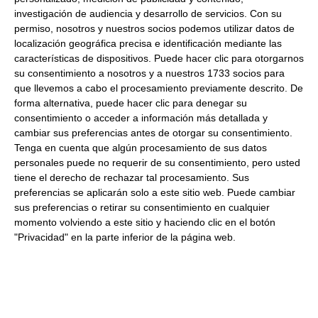
Peso Escurrido:
140Gr
investigación de audiencia y desarrollo de servicios.
Con su
permiso, nosotros y nuestros socios podemos utilizar datos de
Carne de ñora
localización geográfica precisa e identificación mediante las
Pulpa de ñoras ideal para las salsas
características de dispositivos. Puede hacer clic para otorgarnos
su consentimiento a nosotros y a nuestros 1733 socios para
que llevemos a cabo el procesamiento previamente descrito. De
Productos relacionados con este artículo
forma alternativa, puede hacer clic para denegar su
consentimiento o acceder a información más detallada y
cambiar sus preferencias antes de otorgar su consentimiento.
Tenga en cuenta que algún procesamiento de sus datos
Mahonesa profesional 4.8Kg
personales puede no requerir de su consentimiento, pero usted
tiene el derecho de rechazar tal procesamiento. Sus
29.59 €
preferencias se aplicarán solo a este sitio web. Puede cambiar
sus preferencias o retirar su consentimiento en cualquier
momento volviendo a este sitio y haciendo clic en el botón
Comprar
"Privacidad" en la parte inferior de la página web.
Roux oscuro 900Gr 900Gr