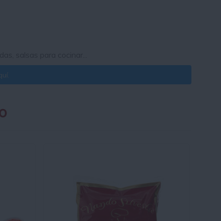
as, salsas para cocinar...
uí.
o