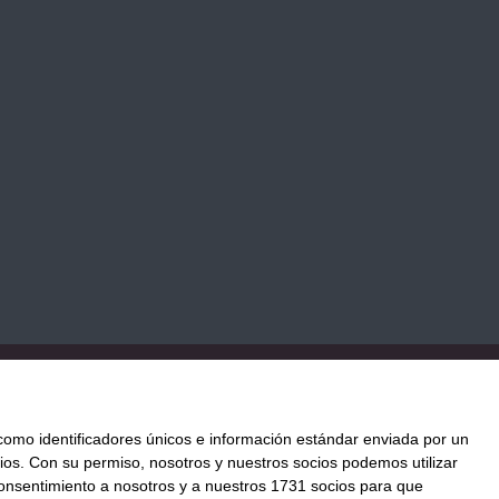
TICA DE COOKIES
PAGO
ENVÍO
CONDICIONES DE USO
mo identificadores únicos e información estándar enviada por un
ios.
Con su permiso, nosotros y nuestros socios podemos utilizar
 consentimiento a nosotros y a nuestros 1731 socios para que
ación al mejor precio.