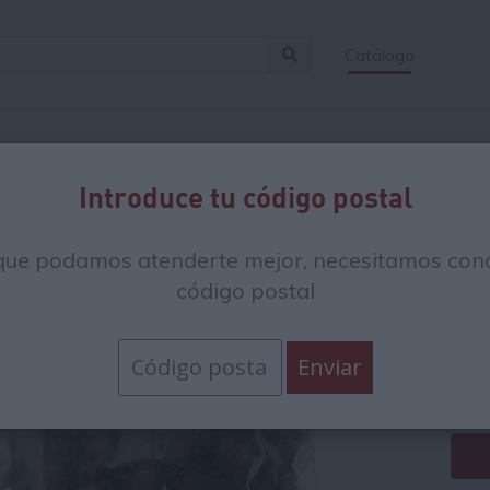
Catálogo
Introduce tu código postal
Ce
que podamos atenderte mejor, necesitamos cono
C
código postal
9.
9.48