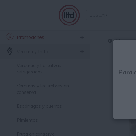
Promociones
Volver
Verdura y fruta
Verduras y hortalizas
Para 
refrigeradas
Verduras y legumbres en
conserva
Espárragos y puerros
Pimientos
Fruta en conserva