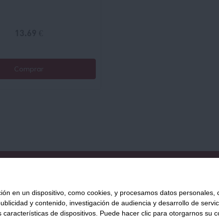
13.69 €
Comprar
QUIÉNES SOMOS
AVISO LEGAL
POLÍTICA DE PRIVACIDAD
POLÍ
 en un dispositivo, como cookies, y procesamos datos personales, co
blicidad y contenido, investigación de audiencia y desarrollo de servic
as características de dispositivos. Puede hacer clic para otorgarnos su
Tienda Online de productos gourmet y aliment