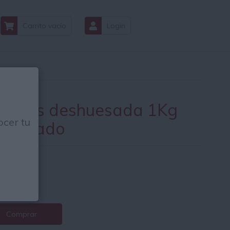
Carrito vacío
Login
rezas deshuesada 1Kg
cer tu
ongelado
48
€
€ / Kg.
Comprar