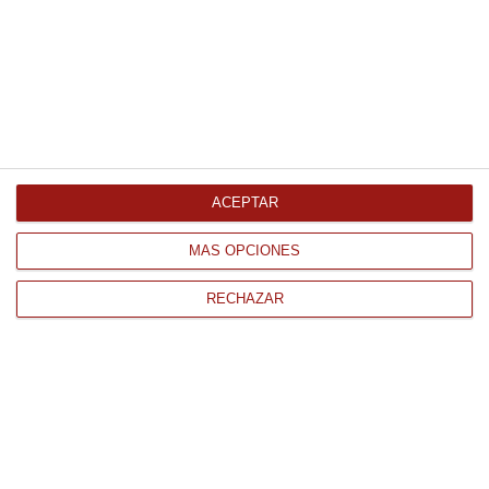
Bacon medias piezas sin piel
Refrigerado
9.06 € Kg
ACEPTAR
Comprar
MÁS OPCIONES
RECHAZAR
CONTACTO
QUIÉNES SOMOS
AVISO LEGAL