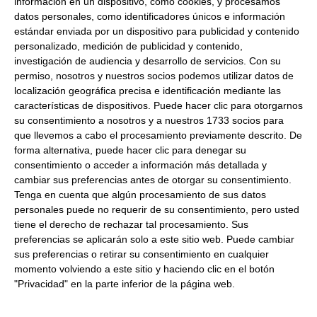
información en un dispositivo, como cookies, y procesamos
Peso Neto:
500Gr
datos personales, como identificadores únicos e información
Chorizo oreado
estándar enviada por un dispositivo para publicidad y contenido
personalizado, medición de publicidad y contenido,
Formato:
Ristra de chorizo.
Caja 12 unidades
investigación de audiencia y desarrollo de servicios.
Con su
Descripción:
Chorizo suave, oreado durante al menos 24
permiso, nosotros y nuestros socios podemos utilizar datos de
horas pierden el agua y por lo tanto tienen menos merma
localización geográfica precisa e identificación mediante las
en la plancha.
características de dispositivos. Puede hacer clic para otorgarnos
su consentimiento a nosotros y a nuestros 1733 socios para
que llevemos a cabo el procesamiento previamente descrito. De
forma alternativa, puede hacer clic para denegar su
consentimiento o acceder a información más detallada y
cambiar sus preferencias antes de otorgar su consentimiento.
Productos relacionados con este artículo
Tenga en cuenta que algún procesamiento de sus datos
personales puede no requerir de su consentimiento, pero usted
tiene el derecho de rechazar tal procesamiento. Sus
preferencias se aplicarán solo a este sitio web. Puede cambiar
Bacon artesano ahumado
sus preferencias o retirar su consentimiento en cualquier
loncheado El Pozo 1Kg
momento volviendo a este sitio y haciendo clic en el botón
Refrigerado
"Privacidad" en la parte inferior de la página web.
13.92 €