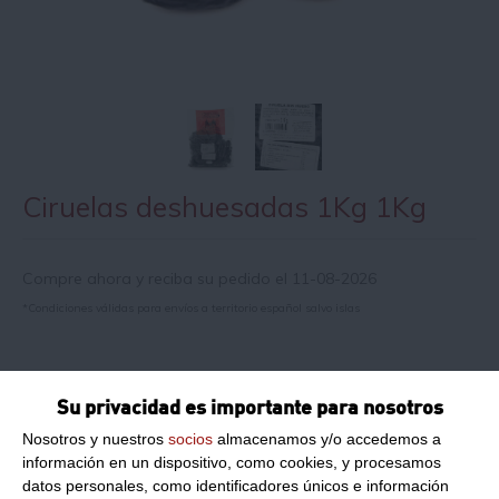
Ciruelas deshuesadas 1Kg 1Kg
Compre ahora y reciba su pedido el 11-08-2026
*Condiciones válidas para envíos a territorio español salvo islas
Información de producto
Su privacidad es importante para nosotros
Nosotros y nuestros
socios
almacenamos y/o accedemos a
Formato:
1Kg
información en un dispositivo, como cookies, y procesamos
datos personales, como identificadores únicos e información
Peso Neto:
1Kg