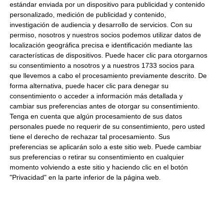
estándar enviada por un dispositivo para publicidad y contenido
Peso Escurrido:
1Kg
personalizado, medición de publicidad y contenido,
Compra las mejores ciruelas deshuesadas a un precio
investigación de audiencia y desarrollo de servicios.
Con su
espectacular. ¡Consulta nuestros productos gourmet y
permiso, nosotros y nuestros socios podemos utilizar datos de
disfruta de la comida directa a tu mesa!
localización geográfica precisa e identificación mediante las
características de dispositivos. Puede hacer clic para otorgarnos
su consentimiento a nosotros y a nuestros 1733 socios para
Productos relacionados con este artículo
que llevemos a cabo el procesamiento previamente descrito. De
forma alternativa, puede hacer clic para denegar su
consentimiento o acceder a información más detallada y
cambiar sus preferencias antes de otorgar su consentimiento.
Orejón de albaricoque 1Kg
Tenga en cuenta que algún procesamiento de sus datos
personales puede no requerir de su consentimiento, pero usted
tiene el derecho de rechazar tal procesamiento. Sus
28.51 €
preferencias se aplicarán solo a este sitio web. Puede cambiar
sus preferencias o retirar su consentimiento en cualquier
Comprar
momento volviendo a este sitio y haciendo clic en el botón
"Privacidad" en la parte inferior de la página web.
Frutas de Aragón Jaysso de