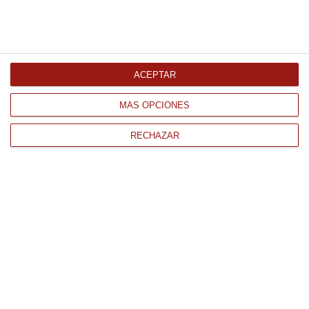
172.26 €
Comprar
ACEPTAR
MÁS OPCIONES
RECHAZAR
CONTACTO
QUIÉNES SOMOS
AVISO LEGAL
POLÍTICA DE PRIVACIDAD
POLÍTICA DE COOKIES
PAGO
ENVÍO
CONDICIONES DE USO