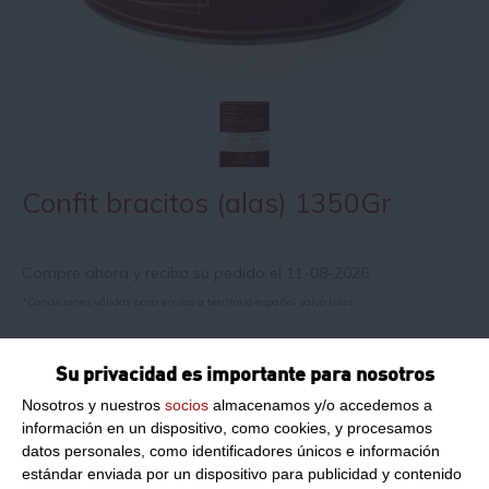
Confit bracitos (alas) 1350Gr
Compre ahora y reciba su pedido el 11-08-2026
*Condiciones válidas para envíos a territorio español salvo islas
Su privacidad es importante para nosotros
Información de producto
Nosotros y nuestros
socios
almacenamos y/o accedemos a
información en un dispositivo, como cookies, y procesamos
Peso Neto:
1350Gr
datos personales, como identificadores únicos e información
estándar enviada por un dispositivo para publicidad y contenido
Confit bracitos