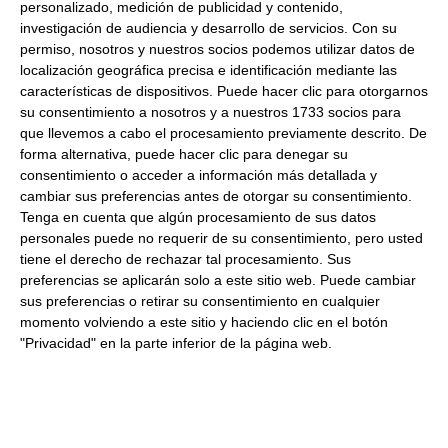
personalizado, medición de publicidad y contenido,
Formato:
Lata 1350Gr. Caja 6Uds
investigación de audiencia y desarrollo de servicios.
Con su
permiso, nosotros y nuestros socios podemos utilizar datos de
Descripción:
Lata de bracitos de confit, ideales para
localización geográfica precisa e identificación mediante las
menú.
características de dispositivos. Puede hacer clic para otorgarnos
su consentimiento a nosotros y a nuestros 1733 socios para
que llevemos a cabo el procesamiento previamente descrito. De
Productos relacionados con este artículo
forma alternativa, puede hacer clic para denegar su
consentimiento o acceder a información más detallada y
cambiar sus preferencias antes de otorgar su consentimiento.
Block foie gras 130Gr
Tenga en cuenta que algún procesamiento de sus datos
personales puede no requerir de su consentimiento, pero usted
tiene el derecho de rechazar tal procesamiento. Sus
5.93 €
preferencias se aplicarán solo a este sitio web. Puede cambiar
sus preferencias o retirar su consentimiento en cualquier
Comprar
momento volviendo a este sitio y haciendo clic en el botón
"Privacidad" en la parte inferior de la página web.
Mousse de canard 130Gr Collverd
130Gr Refrigerado