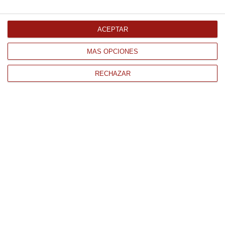
Comprar
ACEPTAR
MÁS OPCIONES
RECHAZAR
CONTACTO
QUIÉNES SOMOS
AVISO LEGAL
POLÍTICA DE PRIVACIDAD
POLÍTICA DE COOKIES
PAGO
ENVÍO
CONDICIONES DE USO
Tienda Online de productos gourmet y alimentación al mejor
precio.
876 247 168