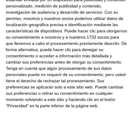
personalizado, medición de publicidad y contenido,
2Kg aproximados
Formato:
investigación de audiencia y desarrollo de servicios.
Con su
Descripción:
Contramuslo de pollo
permiso, nosotros y nuestros socios podemos utilizar datos de
localización geográfica precisa e identificación mediante las
características de dispositivos. Puede hacer clic para otorgarnos
Productos relacionados con este artículo
su consentimiento a nosotros y a nuestros 1733 socios para
que llevemos a cabo el procesamiento previamente descrito. De
forma alternativa, puede hacer clic para denegar su
consentimiento o acceder a información más detallada y
Cuarto sencillo de pollo fresco
cambiar sus preferencias antes de otorgar su consentimiento.
2Kg Nove Refrigerado
Tenga en cuenta que algún procesamiento de sus datos
personales puede no requerir de su consentimiento, pero usted
7.61 € Kg
tiene el derecho de rechazar tal procesamiento. Sus
preferencias se aplicarán solo a este sitio web. Puede cambiar
sus preferencias o retirar su consentimiento en cualquier
Comprar
momento volviendo a este sitio y haciendo clic en el botón
"Privacidad" en la parte inferior de la página web.
Pechuga de pollo entera fresca
2Kg Nove Refrigerado