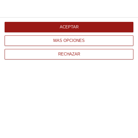
15.02 € Kg
Comprar
ACEPTAR
MÁS OPCIONES
RECHAZAR
CONTACTO
QUIÉNES SOMOS
AVISO LEGAL
POLÍTICA DE PRIVACIDAD
POLÍTICA DE COOKIES
PAGO
ENVÍO
CONDICIONES DE USO
Tienda Online de productos gourmet y alimentación al mejor
precio.