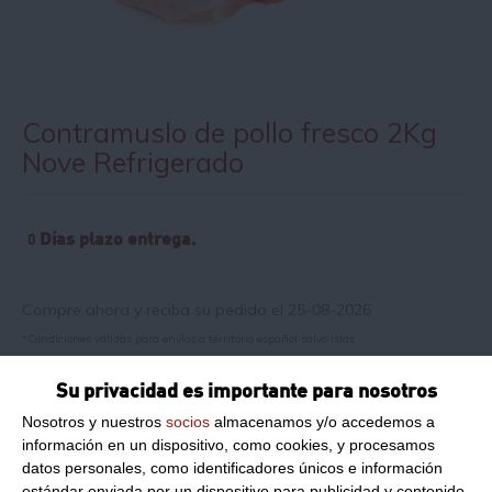
Contramuslo de pollo fresco 2Kg
Nove Refrigerado
Días plazo entrega.
0
Compre ahora y reciba su pedido el 25-08-2026
*Condiciones válidas para envíos a territorio español salvo islas
Su privacidad es importante para nosotros
Información de producto
Nosotros y nuestros
socios
almacenamos y/o accedemos a
información en un dispositivo, como cookies, y procesamos
datos personales, como identificadores únicos e información
Contramuslo de pollo fresco
estándar enviada por un dispositivo para publicidad y contenido