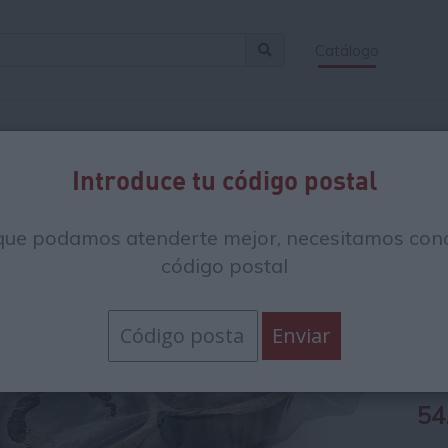
Catálogo
Introduce tu código postal
que podamos atenderte mejor, necesitamos cono
Co
código postal
gl
C
54