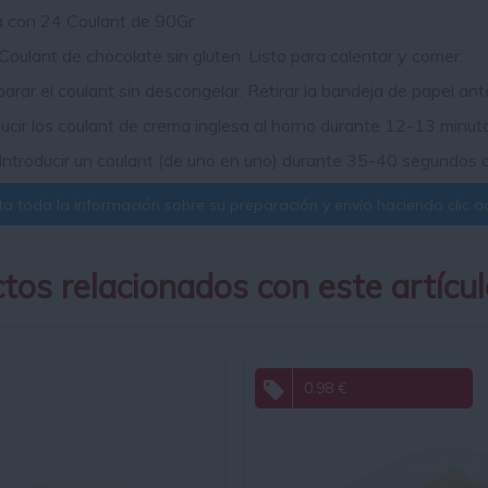
a con 24 Coulant de 90Gr
Coulant de chocolate sin gluten. Listo para calentar y comer.
arar el coulant sin descongelar. Retirar la bandeja de papel ant
ucir los coulant de crema inglesa al horno durante 12-13 minut
Introducir un coulant (de uno en uno) durante 35-40 segundos
a toda la información sobre su preparación y envío haciendo clic aq
tos relacionados con este artícul
0.98 €