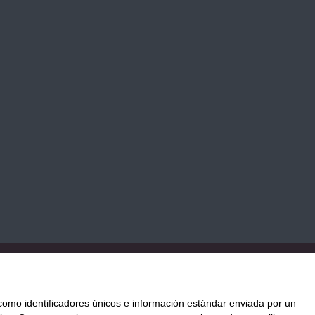
TICA DE COOKIES
PAGO
ENVÍO
CONDICIONES DE USO
mo identificadores únicos e información estándar enviada por un