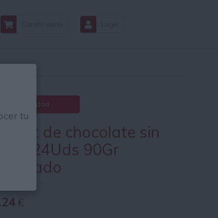
Carrito vacío
Login
2.26 € Unidad
cer tu
ulant de chocolate sin
uten 24Uds 90Gr
ongelado
.24
€