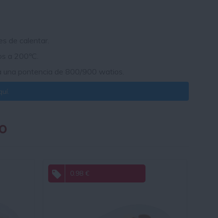
es de calentar.
os a 200ºC.
 a una pontencia de 800/900 watios.
uí.
o
0.98 €