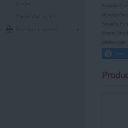
Siropes
Fromato:
Caj
Descripción:
Mermeladas caseras
Servicio:
Prep
Productos Japoneses
Horno:
Introd
Microondas:
Consult
Produc