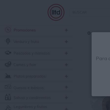
Promociones
Volver
Verdura y fruta
Pescados y mariscos
Para 
Carnes y foie
Platos preparados
Quesos e ibéricos
Salsas y condimentos
Legumbres y frutos