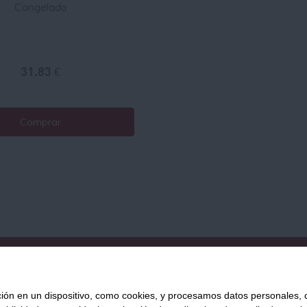
Congelado
31.83 €
Comprar
QUIÉNES SOMOS
AVISO LEGAL
POLÍTICA DE PRIVACIDAD
POLÍ
 en un dispositivo, como cookies, y procesamos datos personales, co