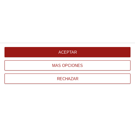
Azafrán del Jiloca 1 Gr. 1Gr
6.96 €
ACEPTAR
Comprar
MÁS OPCIONES
RECHAZAR
CONTACTO
QUIÉNES SOMOS
AVISO LEGAL
POLÍTICA DE PRIVACIDAD
POLÍTICA DE COOKIES
PAGO
ENVÍO