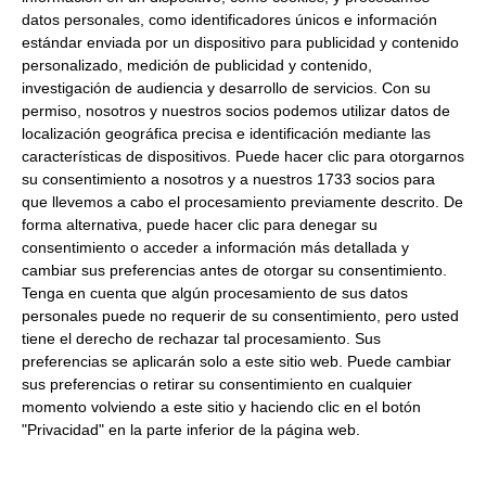
Dirección del operador de la empresa alimentaria:
FINCA
datos personales, como identificadores únicos e información
VALDEMINAS S/N APTO 14 30110 CABEZO DE TORRES
estándar enviada por un dispositivo para publicidad y contenido
MURCIA ESPAÑA
personalizado, medición de publicidad y contenido,
Formato:
550Gr
investigación de audiencia y desarrollo de servicios.
Con su
permiso, nosotros y nuestros socios podemos utilizar datos de
Peso Neto:
550Gr
localización geográfica precisa e identificación mediante las
Peso Escurrido:
550Gr
características de dispositivos. Puede hacer clic para otorgarnos
su consentimiento a nosotros y a nuestros 1733 socios para
Comprar Enebro en grano a precios de fabrica - Venta de
que llevemos a cabo el procesamiento previamente descrito. De
Especias en llenatudespensa.com
forma alternativa, puede hacer clic para denegar su
consentimiento o acceder a información más detallada y
Productos relacionados con este artículo
cambiar sus preferencias antes de otorgar su consentimiento.
Tenga en cuenta que algún procesamiento de sus datos
personales puede no requerir de su consentimiento, pero usted
tiene el derecho de rechazar tal procesamiento. Sus
Sal Fina Monodosis 1000Uds de
preferencias se aplicarán solo a este sitio web. Puede cambiar
1Gr
sus preferencias o retirar su consentimiento en cualquier
momento volviendo a este sitio y haciendo clic en el botón
"Privacidad" en la parte inferior de la página web.
8.29 €