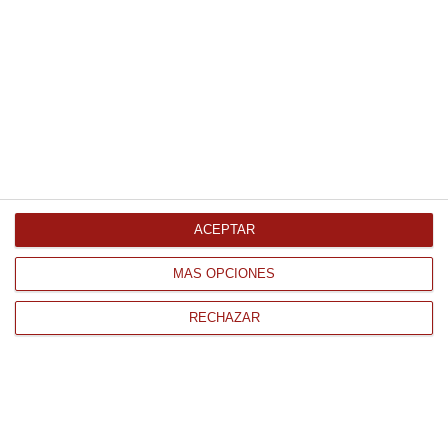
13/16 piezas 660Gr
6.43 €
Comprar
Alegrías Riojanas JJJ 100Ml
3.86 €
ACEPTAR
MÁS OPCIONES
Comprar
RECHAZAR