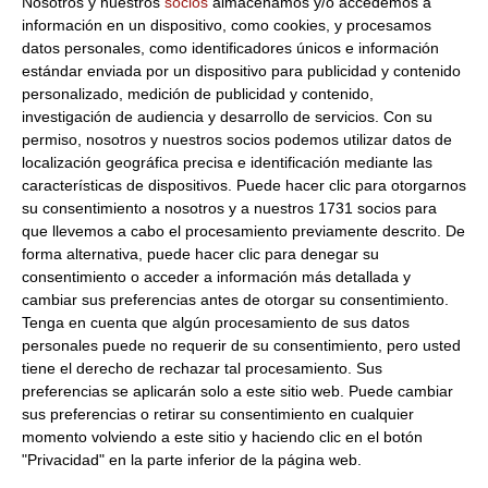
Nosotros y nuestros
socios
almacenamos y/o accedemos a
Producto dado de baja de nuestro
información en un dispositivo, como cookies, y procesamos
catálogo. Disculpe las molestias
datos personales, como identificadores únicos e información
estándar enviada por un dispositivo para publicidad y contenido
Compre ahora y reciba su pedido el 11-08-2026
personalizado, medición de publicidad y contenido,
investigación de audiencia y desarrollo de servicios.
Con su
*Condiciones válidas para envíos a territorio español salvo islas
permiso, nosotros y nuestros socios podemos utilizar datos de
localización geográfica precisa e identificación mediante las
Información de producto
características de dispositivos. Puede hacer clic para otorgarnos
su consentimiento a nosotros y a nuestros 1731 socios para
Marca:
Dantza
que llevemos a cabo el procesamiento previamente descrito. De
Peso Neto:
660Gr
forma alternativa, puede hacer clic para denegar su
consentimiento o acceder a información más detallada y
Peso Escurrido:
425Gr
cambiar sus preferencias antes de otorgar su consentimiento.
Esparrago blanco segunda navarro Dantza
Tenga en cuenta que algún procesamiento de sus datos
Frutos:
5/11 esparragos de navarra en lata
personales puede no requerir de su consentimiento, pero usted
tiene el derecho de rechazar tal procesamiento. Sus
Origen:
España
preferencias se aplicarán solo a este sitio web. Puede cambiar
Descripción:
Esparragos blancos segunda navarros .
sus preferencias o retirar su consentimiento en cualquier
momento volviendo a este sitio y haciendo clic en el botón
"Privacidad" en la parte inferior de la página web.
Los clientes que vieron este