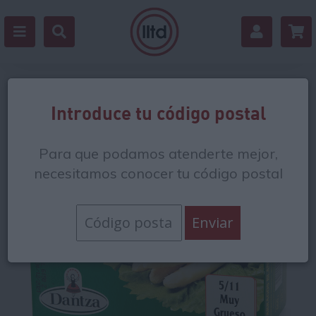
Estás en:
/
Verdura y fruta
/
Espárragos y
Introduce tu código postal
puerros
Para que podamos atenderte mejor,
necesitamos conocer tu código postal