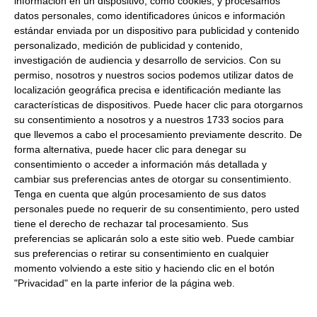
información en un dispositivo, como cookies, y procesamos
Peso Escurrido:
3.5Kg
datos personales, como identificadores únicos e información
estándar enviada por un dispositivo para publicidad y contenido
Filete de dorada
personalizado, medición de publicidad y contenido,
Formato:
Calibre 120/160. Caja 5Kg.
investigación de audiencia y desarrollo de servicios.
Con su
permiso, nosotros y nuestros socios podemos utilizar datos de
Descripción:
Filete de dorada con piel, sin cabeza, ni
localización geográfica precisa e identificación mediante las
espinas. Ideal para raciones.
características de dispositivos. Puede hacer clic para otorgarnos
su consentimiento a nosotros y a nuestros 1733 socios para
Consulta toda la información sobre su preparación y
que llevemos a cabo el procesamiento previamente descrito. De
envío haciendo clic aquí.
forma alternativa, puede hacer clic para denegar su
consentimiento o acceder a información más detallada y
cambiar sus preferencias antes de otorgar su consentimiento.
Productos relacionados con este artículo
Tenga en cuenta que algún procesamiento de sus datos
personales puede no requerir de su consentimiento, pero usted
tiene el derecho de rechazar tal procesamiento. Sus
Filete de merluza Austral limpio de
preferencias se aplicarán solo a este sitio web. Puede cambiar
espinas 500-700 Gr 7.5 Kg
sus preferencias o retirar su consentimiento en cualquier
momento volviendo a este sitio y haciendo clic en el botón
Aproximados Congelado
"Privacidad" en la parte inferior de la página web.
16.08 € Kg