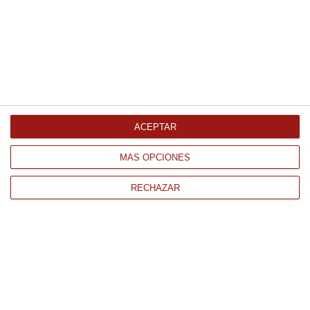
Cola de atún premium filetes
de150/250gr en caja 6 Kg
Aproximados Congelado
13.44 € Kg
ACEPTAR
Comprar
MÁS OPCIONES
RECHAZAR
CONTACTO
QUIÉNES SOMOS
AVISO LEGAL