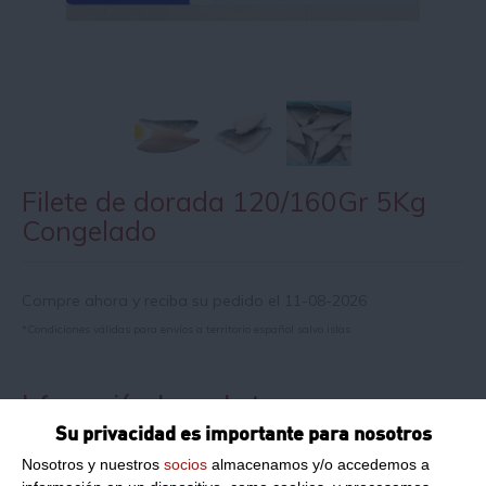
Filete de dorada 120/160Gr 5Kg
Congelado
Compre ahora y reciba su pedido el 11-08-2026
*Condiciones válidas para envíos a territorio español salvo islas
Información de producto
Su privacidad es importante para nosotros
Nosotros y nuestros
socios
almacenamos y/o accedemos a
Peso Neto:
5Kg