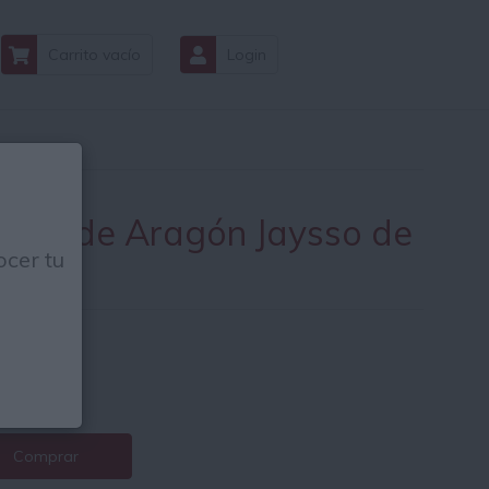
Carrito vacío
Login
utas de Aragón Jaysso de
cer tu
00Gr
.74
€
8€ / Kg.
Comprar