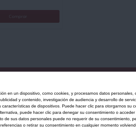
Comprar
QUIÉNES SOMOS
AVISO LEGAL
POLÍTICA DE PRIVACIDAD
POLÍ
 en un dispositivo, como cookies, y procesamos datos personales, co
blicidad y contenido, investigación de audiencia y desarrollo de servic
as características de dispositivos. Puede hacer clic para otorgarnos su
Tienda Online de productos gourmet y aliment
ternativa, puede hacer clic para denegar su consentimiento o acceder
876 247 168
WhatsApp
inf
 de sus datos personales puede no requerir de su consentimiento, per
referencias o retirar su consentimiento en cualquier momento volviendo 