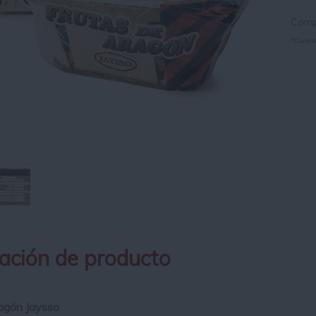
Compr
*Condic
ación de producto
agón Jaysso