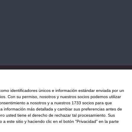
TICA DE COOKIES
PAGO
ENVÍO
CONDICIONES DE USO
mo identificadores únicos e información estándar enviada por un
ios.
Con su permiso, nosotros y nuestros socios podemos utilizar
 consentimiento a nosotros y a nuestros 1733 socios para que
ación al mejor precio.
 a información más detallada y cambiar sus preferencias antes de
o@llenatudespensa.com
o usted tiene el derecho de rechazar tal procesamiento. Sus
a este sitio y haciendo clic en el botón "Privacidad" en la parte