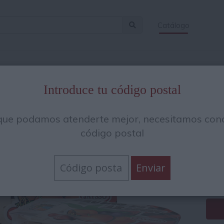
Catálogo
Introduce tu código postal
Fr
que podamos atenderte mejor, necesitamos cono
5
código postal
20
41.4