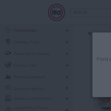
Promociones
Volver
Verdura y fruta
Pescados y mariscos
Para 
Carnes y foie
Platos preparados
Quesos e ibéricos
Salsas y condimentos
Legumbres y frutos