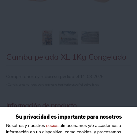
Gamba pelada XL 1Kg Congelado
Compre ahora y reciba su pedido el 11-08-2026
*Condiciones válidas para envíos a territorio español salvo islas
Información de producto
Su privacidad es importante para nosotros
Peso Neto:
1Kg
Nosotros y nuestros
socios
almacenamos y/o accedemos a
información en un dispositivo, como cookies, y procesamos
Peso Escurrido:
0.65Kg