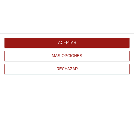
Gamba langostinera cruda N2
2Kg Congelado
18.57 € Kg
ACEPTAR
Comprar
MÁS OPCIONES
RECHAZAR
CONTACTO
QUIÉNES SOMOS
AVISO LEGAL
POLÍTICA DE PRIVACIDAD
POLÍTICA DE COOKIES
PAGO
ENVÍO
CONDICIONES DE USO