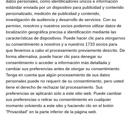
datos personales, como identificadores únicos e información
Gamba pelada
estándar enviada por un dispositivo para publicidad y contenido
personalizado, medición de publicidad y contenido,
Formato:
Bolsa 1Kg. Caja 6uds.
investigación de audiencia y desarrollo de servicios.
Con su
Descripción
: Grandes.
Gambas peladas de gran calidad y
permiso, nosotros y nuestros socios podemos utilizar datos de
tamaño grande. Calibre 10/30
XL.
localización geográfica precisa e identificación mediante las
características de dispositivos. Puede hacer clic para otorgarnos
su consentimiento a nosotros y a nuestros 1733 socios para
que llevemos a cabo el procesamiento previamente descrito. De
forma alternativa, puede hacer clic para denegar su
Consulta toda la información sobre su preparación y
consentimiento o acceder a información más detallada y
envío haciendo clic aquí.
cambiar sus preferencias antes de otorgar su consentimiento.
Tenga en cuenta que algún procesamiento de sus datos
personales puede no requerir de su consentimiento, pero usted
Productos relacionados con este artículo
tiene el derecho de rechazar tal procesamiento. Sus
preferencias se aplicarán solo a este sitio web. Puede cambiar
sus preferencias o retirar su consentimiento en cualquier
momento volviendo a este sitio y haciendo clic en el botón
Gamba pelada M 1Kg Congelado
"Privacidad" en la parte inferior de la página web.
12.04 € Kg