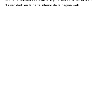
"Privacidad" en la parte inferior de la página web.
Gyozas de Rabo con Salsa Hoisin
720g (40 uds) 720Gr Congelado
0.59 € Gyoza
23.46 €
Comprar
Gyoza de cerdo y verduras 600Gr
0.6Kg Congelado
10.01 €
Comprar