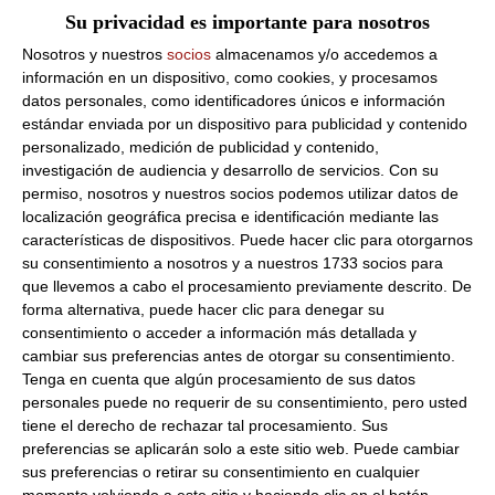
Gyoza de pollo y verduras
Su privacidad es importante para nosotros
Nosotros y nuestros
socios
almacenamos y/o accedemos a
Formato:
30 Gyozas de 20Gr. 600Gr
información en un dispositivo, como cookies, y procesamos
Descripción:
Autenticas Gyozas japonesas de
Vegetales
.
datos personales, como identificadores únicos e información
Las Gyozas son las las empanadillas japonesas. Muy
estándar enviada por un dispositivo para publicidad y contenido
sanas ya que no se frien en aceite.
personalizado, medición de publicidad y contenido,
investigación de audiencia y desarrollo de servicios.
Con su
Preparación:
Sin descogelar sacar la Gyoza del envase y
permiso, nosotros y nuestros socios podemos utilizar datos de
dorar la parte de la base en la sarten, una vez dorada
localización geográfica precisa e identificación mediante las
añadir un poquito de agua para que se cocine el relleno.
características de dispositivos. Puede hacer clic para otorgarnos
su consentimiento a nosotros y a nuestros 1733 socios para
Salsa para acompañar:
Realizar una salsa con salsa de
que llevemos a cabo el procesamiento previamente descrito. De
soja, un punto acido de vinagre de arroz y el toque
forma alternativa, puede hacer clic para denegar su
aromatico del aceite de semamo.
consentimiento o acceder a información más detallada y
cambiar sus preferencias antes de otorgar su consentimiento.
Consulta toda la información sobre su preparación y
Tenga en cuenta que algún procesamiento de sus datos
envío haciendo clic aquí.
personales puede no requerir de su consentimiento, pero usted
tiene el derecho de rechazar tal procesamiento. Sus
preferencias se aplicarán solo a este sitio web. Puede cambiar
Productos relacionados con este artículo
sus preferencias o retirar su consentimiento en cualquier
momento volviendo a este sitio y haciendo clic en el botón