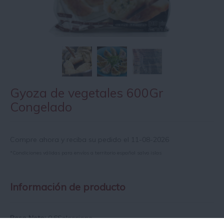
Gyoza de vegetales 600Gr
Congelado
Compre ahora y reciba su pedido el 11-08-2026
*Condiciones válidas para envíos a territorio español salvo islas
Información de producto
Peso Neto:
0.6Seleccione