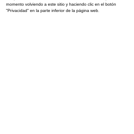
momento volviendo a este sitio y haciendo clic en el botón
Consulta toda la información sobre su preparación y
"Privacidad" en la parte inferior de la página web.
envío haciendo clic aquí.
Productos relacionados con este artículo
Helado de turrón de alemany
100% artesano 2,5Ltrs 2.5Ltr
Congelado
43.03 €
Comprar
Sorbete de mandarina 2.5Ltr
Congelado