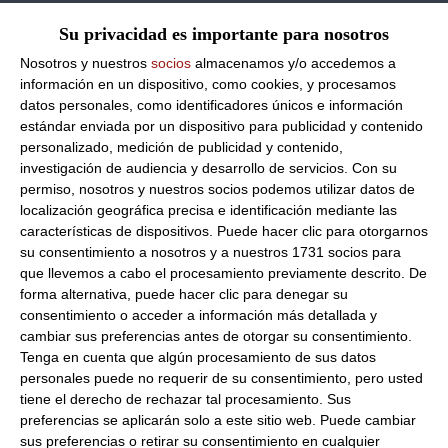
Razón social del fabricante/envasador:
CHELATS SARRATE
Su privacidad es importante para nosotros
S.L.
Nosotros y nuestros
socios
almacenamos y/o accedemos a
Dirección del operador de la empresa alimentaria:
PARTIDA
información en un dispositivo, como cookies, y procesamos
EL REGUE, POLIGONO II PARC.112 22560 ALCAMPELL HUESCA
datos personales, como identificadores únicos e información
ESPAÑA
estándar enviada por un dispositivo para publicidad y contenido
Peso Neto:
2500Ml
personalizado, medición de publicidad y contenido,
Helado de queso fresco 100% artesano
investigación de audiencia y desarrollo de servicios.
Con su
permiso, nosotros y nuestros socios podemos utilizar datos de
Formato:
2,5Ltr
localización geográfica precisa e identificación mediante las
Los helados Sarrate son 100% naturales, sus principales
características de dispositivos. Puede hacer clic para otorgarnos
ingredientes son leche fresca de vaca, nata, azúcar, huevos y
su consentimiento a nosotros y a nuestros 1731 socios para
fruta fresca.
que llevemos a cabo el procesamiento previamente descrito. De
forma alternativa, puede hacer clic para denegar su
También tienen un gran peso las hierbas aromáticas como el
consentimiento o acceder a información más detallada y
tomillo, romero, menta o albahaca, las materias primas
cambiar sus preferencias antes de otorgar su consentimiento.
utilizadas son seleccionadas bajo un estricto control de
Tenga en cuenta que algún procesamiento de sus datos
calidad, adquiriéndolas en lugares donde la producción es
característica y el producto excepcional.
personales puede no requerir de su consentimiento, pero usted
tiene el derecho de rechazar tal procesamiento. Sus
Estricto control de calidad, adquiriéndolas en lugares donde
preferencias se aplicarán solo a este sitio web. Puede cambiar
la producción es característica y el producto excepcional.
sus preferencias o retirar su consentimiento en cualquier