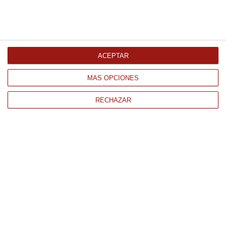
Congelado
44.66 €
Comprar
ACEPTAR
MÁS OPCIONES
RECHAZAR
CONTACTO
QUIÉNES SOMOS
AVISO LEGAL
POLÍTICA DE PRIVACIDAD
POLÍTICA DE COOKIES
PAGO
ENVÍO
CONDICIONES DE USO