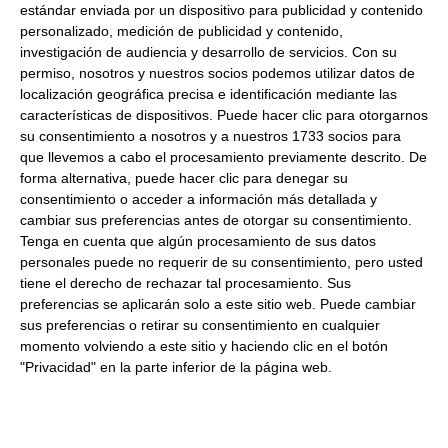
estándar enviada por un dispositivo para publicidad y contenido
Peso Escurrido:
4.75Ltr
personalizado, medición de publicidad y contenido,
Helado de stracciatella
investigación de audiencia y desarrollo de servicios.
Con su
permiso, nosotros y nuestros socios podemos utilizar datos de
Formato:
Tarrina
4.75Ltr, 2.6Kg.
localización geográfica precisa e identificación mediante las
Descripción:
Exquisitos helados Italianos, cremosos.
características de dispositivos. Puede hacer clic para otorgarnos
su consentimiento a nosotros y a nuestros 1733 socios para
Consulta toda la información sobre su preparación y
que llevemos a cabo el procesamiento previamente descrito. De
envío haciendo clic aquí.
forma alternativa, puede hacer clic para denegar su
consentimiento o acceder a información más detallada y
cambiar sus preferencias antes de otorgar su consentimiento.
Productos relacionados con este artículo
Tenga en cuenta que algún procesamiento de sus datos
personales puede no requerir de su consentimiento, pero usted
tiene el derecho de rechazar tal procesamiento. Sus
preferencias se aplicarán solo a este sitio web. Puede cambiar
Helado de pistacho 4.75Ltr
sus preferencias o retirar su consentimiento en cualquier
Congelado
momento volviendo a este sitio y haciendo clic en el botón
"Privacidad" en la parte inferior de la página web.
44.66 €
Comprar