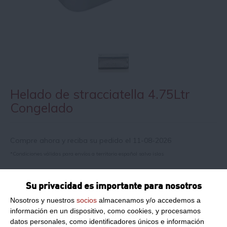
Helado de stracciatella 4.75Ltr
Congelado
Compre ahora y reciba su pedido el 11-08-2026
*Condiciones válidas para envíos a territorio español salvo islas
Su privacidad es importante para nosotros
Información de producto
Nosotros y nuestros
socios
almacenamos y/o accedemos a
información en un dispositivo, como cookies, y procesamos
Peso Neto:
4.75Ltr
datos personales, como identificadores únicos e información