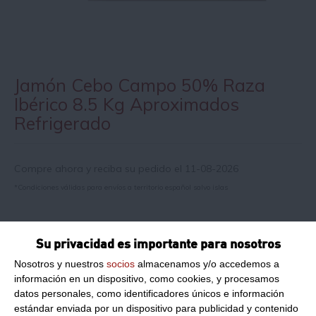
Jamón Cebo Campo 50% Raza
Ibérico 8.5 Kg Aproximados
Refrigerado
Compre ahora y reciba su pedido el 11-08-2026
*Condiciones válidas para envíos a territorio español salvo islas
Información de producto
Su privacidad es importante para nosotros
Nosotros y nuestros
socios
almacenamos y/o accedemos a
información en un dispositivo, como cookies, y procesamos
Jamón cebo campo 50% Raza ibérica
datos personales, como identificadores únicos e información
Formato:
Pieza 8-9 Kg aprox
estándar enviada por un dispositivo para publicidad y contenido