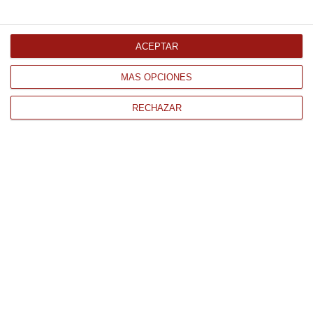
Comprar
ACEPTAR
MÁS OPCIONES
RECHAZAR
CONTACTO
QUIÉNES SOMOS
AVISO LEGAL
POLÍTICA DE PRIVACIDAD
POLÍTICA DE COOKIES
PAGO
ENVÍO
CONDICIONES DE USO
Tienda Online de productos gourmet y alimentación al mejor
precio.
876 247 168