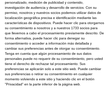
personalizado, medición de publicidad y contenido,
Descripción:
Cerdos criados en libertad. Curación lenta
investigación de audiencia y desarrollo de servicios.
Con su
+30 me
ses, sin aditivos.
permiso, nosotros y nuestros socios podemos utilizar datos de
localización geográfica precisa e identificación mediante las
Productos relacionados con este artículo
características de dispositivos. Puede hacer clic para otorgarnos
su consentimiento a nosotros y a nuestros 1733 socios para
que llevemos a cabo el procesamiento previamente descrito. De
forma alternativa, puede hacer clic para denegar su
Centro de Jamón de Calamocha
consentimiento o acceder a información más detallada y
22 Meses curación Gran Reserva
cambiar sus preferencias antes de otorgar su consentimiento.
Medias piezas 6.56 Kg
Tenga en cuenta que algún procesamiento de sus datos
personales puede no requerir de su consentimiento, pero usted
Aproximados Refrigerado
tiene el derecho de rechazar tal procesamiento. Sus
29.61 € Kg
preferencias se aplicarán solo a este sitio web. Puede cambiar
sus preferencias o retirar su consentimiento en cualquier
momento volviendo a este sitio y haciendo clic en el botón
Comprar
"Privacidad" en la parte inferior de la página web.
Maza de jamón serrano Baza
3.27 Kg Aproximados Refrigerado