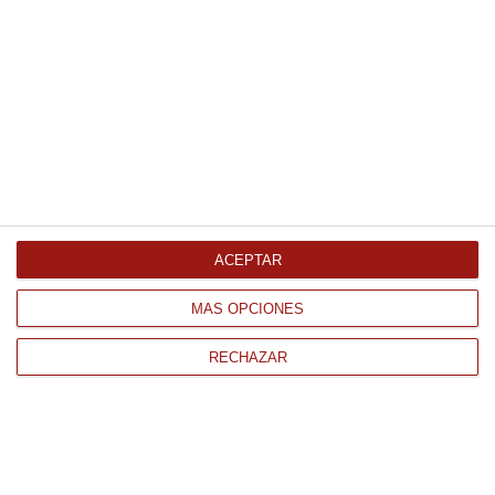
Polvo de boletus edulis 30Gr
4.59 €
Comprar
Rabo de vacuno con vino guisado
400Gr Refrigerado
ACEPTAR
16.52 €
MÁS OPCIONES
Comprar
RECHAZAR