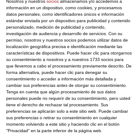
Nosotros y nuestros
socios
almacenamos y/o accedemos a
Peso Escurrido:
1Kg
información en un dispositivo, como cookies, y procesamos
Langostino Cocido Calidad Oro
datos personales, como identificadores únicos e información
estándar enviada por un dispositivo para publicidad y contenido
Formato:
Caja 1Kg
personalizado, medición de publicidad y contenido,
investigación de audiencia y desarrollo de servicios.
Con su
Calibre
: 3E (20 - 25 Pzs Aprox)
permiso, nosotros y nuestros socios podemos utilizar datos de
Calidad:
Extra
localización geográfica precisa e identificación mediante las
características de dispositivos. Puede hacer clic para otorgarnos
Descripción:
El
langostino cocido
, importado de los
su consentimiento a nosotros y a nuestros 1733 socios para
mejores caladores del mundo, es tratado en nuestra sala
que llevemos a cabo el procesamiento previamente descrito. De
de elaboración mediante el exclusivo proceso de cocción
forma alternativa, puede hacer clic para denegar su
desarrollado a través de la experiencia adquirida después
consentimiento o acceder a información más detallada y
de mas de 25 años de experiencia.
Langostino codico
de
cambiar sus preferencias antes de otorgar su consentimiento.
alta calidad.
Tenga en cuenta que algún procesamiento de sus datos
personales puede no requerir de su consentimiento, pero usted
Consulta toda la información sobre su preparación y
tiene el derecho de rechazar tal procesamiento. Sus
envío haciendo clic aquí.
preferencias se aplicarán solo a este sitio web. Puede cambiar
sus preferencias o retirar su consentimiento en cualquier
momento volviendo a este sitio y haciendo clic en el botón
Productos relacionados con este artículo
"Privacidad" en la parte inferior de la página web.