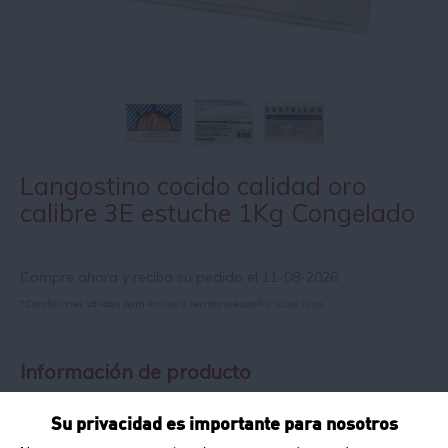
Langostino cocido calidad oro
calibre 3E estuche 1Kg Congelado
Compre ahora y reciba su pedido el 11-08-2026
*Condiciones válidas para envíos a territorio español salvo islas
Información de producto
Su privacidad es importante para nosotros
Peso Neto:
1Kg