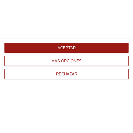
Nata Culinaria Original 20%MG
Debic 1Ltr Refrigerado
6.79 €
ACEPTAR
Comprar
MÁS OPCIONES
RECHAZAR
CONTACTO
QUIÉNES SOMOS
AVISO LEGAL
POLÍTICA DE PRIVACIDAD
POLÍTICA DE COOKIES
PAGO
ENVÍO
CONDICIONES DE USO