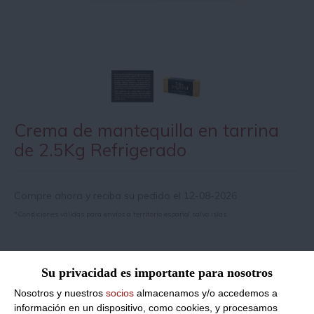
Crema de mantequilla en tarrina
de 2.5Kg Refrigerado
Compre ahora y reciba su pedido el 12-08-2026
*Condiciones válidas para envíos a territorio español salvo islas
Información de producto
Su privacidad es importante para nosotros
Nosotros y nuestros
socios
almacenamos y/o accedemos a
Razón social del fabricante/envasador:
VANDEMOORTELE
información en un dispositivo, como cookies, y procesamos