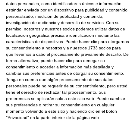
EUROPE NV, SUCURSAL EN ESPAÑA
datos personales, como identificadores únicos e información
estándar enviada por un dispositivo para publicidad y contenido
Dirección del operador de la empresa alimentaria:
SANT
personalizado, medición de publicidad y contenido,
MARTI DE LÉRM, 1 PLANTA 5º 08960 SANT JUST DESVERN
investigación de audiencia y desarrollo de servicios.
Con su
BARCELONA ESPAÑA
permiso, nosotros y nuestros socios podemos utilizar datos de
Formato:
2.5Kg
localización geográfica precisa e identificación mediante las
Peso Neto:
2.5Kg
características de dispositivos. Puede hacer clic para otorgarnos
su consentimiento a nosotros y a nuestros 1733 socios para
Crema de mantequilla
que llevemos a cabo el procesamiento previamente descrito. De
forma alternativa, puede hacer clic para denegar su
consentimiento o acceder a información más detallada y
Productos relacionados con este artículo
cambiar sus preferencias antes de otorgar su consentimiento.
Tenga en cuenta que algún procesamiento de sus datos
personales puede no requerir de su consentimiento, pero usted
Preparado de pannacota Debic
tiene el derecho de rechazar tal procesamiento. Sus
preferencias se aplicarán solo a este sitio web. Puede cambiar
1Ltr Refrigerado
sus preferencias o retirar su consentimiento en cualquier
momento volviendo a este sitio y haciendo clic en el botón
9.20 €
"Privacidad" en la parte inferior de la página web.
Comprar