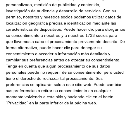
personalizado, medición de publicidad y contenido,
Peso Neto:
770Ml
investigación de audiencia y desarrollo de servicios.
Con su
Mayoensa biberón
permiso, nosotros y nuestros socios podemos utilizar datos de
localización geográfica precisa e identificación mediante las
Formato:
Bote 770 ml. Caja 12Uds.
características de dispositivos. Puede hacer clic para otorgarnos
Descripción:
Mayonesa en formato biberón, perfecto
su consentimiento a nosotros y a nuestros 1733 socios para
para bocatería y restauración.
que llevemos a cabo el procesamiento previamente descrito. De
forma alternativa, puede hacer clic para denegar su
consentimiento o acceder a información más detallada y
Productos relacionados con este artículo
cambiar sus preferencias antes de otorgar su consentimiento.
Tenga en cuenta que algún procesamiento de sus datos
personales puede no requerir de su consentimiento, pero usted
tiene el derecho de rechazar tal procesamiento. Sus
Mahonesa 1850Ml Refrigerado
preferencias se aplicarán solo a este sitio web. Puede cambiar
sus preferencias o retirar su consentimiento en cualquier
9.68 €
momento volviendo a este sitio y haciendo clic en el botón
"Privacidad" en la parte inferior de la página web.
Comprar