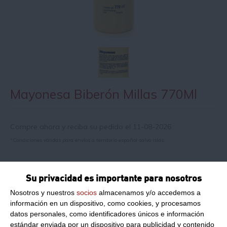
Mayonesa Biberón Millas 770Ml
Compre ahora y reciba su pedido el 11-08-2026
*Condiciones válidas para envíos a territorio español salvo islas
Información de producto
Su privacidad es importante para nosotros
Nosotros y nuestros
socios
almacenamos y/o accedemos a
información en un dispositivo, como cookies, y procesamos
Marca:
Millas
datos personales, como identificadores únicos e información
Formato:
770Ml
estándar enviada por un dispositivo para publicidad y contenido