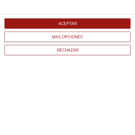
Comprar
ACEPTAR
MÁS OPCIONES
RECHAZAR
CONTACTO
QUIÉNES SOMOS
AVISO LEGAL
POLÍTICA DE PRIVACIDAD
POLÍTICA DE COOKIES
PAGO
ENVÍO
CONDICIONES DE USO
Tienda Online de productos gourmet y alimentación al mejor
precio.