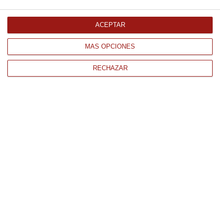
Comprar
ACEPTAR
MÁS OPCIONES
RECHAZAR
CONTACTO
QUIÉNES SOMOS
AVISO LEGAL
POLÍTICA DE PRIVACIDAD
POLÍTICA DE COOKIES
PAGO
ENVÍO
CONDICIONES DE USO
Tienda Online de productos gourmet y alimentación al mejor
precio.
876 247 168