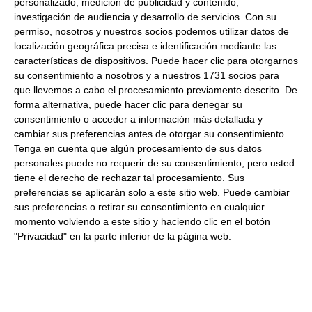
personalizado, medición de publicidad y contenido,
Formato:
Bote 940g - 875ml. Caja 6uds.
investigación de audiencia y desarrollo de servicios.
Con su
permiso, nosotros y nuestros socios podemos utilizar datos de
Descripción:
Mostaza de la marca Heinz. Proporciona un
localización geográfica precisa e identificación mediante las
delicioso sabor a tus comidas. Ideal para untar o marinar
características de dispositivos. Puede hacer clic para otorgarnos
los platos. Combina con pollo, carne o patatas.
su consentimiento a nosotros y a nuestros 1731 socios para
que llevemos a cabo el procesamiento previamente descrito. De
forma alternativa, puede hacer clic para denegar su
Productos relacionados con este artículo
consentimiento o acceder a información más detallada y
cambiar sus preferencias antes de otorgar su consentimiento.
Tenga en cuenta que algún procesamiento de sus datos
Roux oscuro 900Gr 900Gr
personales puede no requerir de su consentimiento, pero usted
tiene el derecho de rechazar tal procesamiento. Sus
preferencias se aplicarán solo a este sitio web. Puede cambiar
26.91 €
sus preferencias o retirar su consentimiento en cualquier
momento volviendo a este sitio y haciendo clic en el botón
Comprar
"Privacidad" en la parte inferior de la página web.
Salsa Lea Perrins pet 2Kg