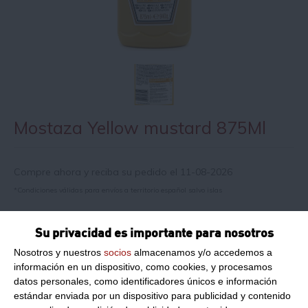
Mostaza Yellow mustard 875Ml
Compre ahora y reciba su pedido el 11-08-2026
*Condiciones válidas para envíos a territorio español salvo islas
Su privacidad es importante para nosotros
Información de producto
Nosotros y nuestros
socios
almacenamos y/o accedemos a
información en un dispositivo, como cookies, y procesamos
Peso Neto:
875Ml
datos personales, como identificadores únicos e información
estándar enviada por un dispositivo para publicidad y contenido
Mostaza Yellow mustard Heinz