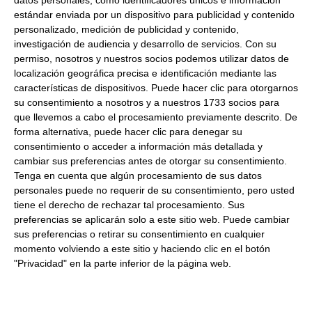
Formato:
Bolsita de 1Kg. Caja 6 unidades.
estándar enviada por un dispositivo para publicidad y contenido
Descripción:
Crema de cacao nutella, ideal para rellenar
personalizado, medición de publicidad y contenido,
bollos y croissants.
investigación de audiencia y desarrollo de servicios.
Con su
permiso, nosotros y nuestros socios podemos utilizar datos de
localización geográfica precisa e identificación mediante las
características de dispositivos. Puede hacer clic para otorgarnos
su consentimiento a nosotros y a nuestros 1733 socios para
que llevemos a cabo el procesamiento previamente descrito. De
Productos relacionados con este artículo
forma alternativa, puede hacer clic para denegar su
consentimiento o acceder a información más detallada y
cambiar sus preferencias antes de otorgar su consentimiento.
Tenga en cuenta que algún procesamiento de sus datos
Sándwich Helado de Nata
personales puede no requerir de su consentimiento, pero usted
NordwiK (Estuche 5 uds)
0.53 € sandwich
tiene el derecho de rechazar tal procesamiento. Sus
Congelado
preferencias se aplicarán solo a este sitio web. Puede cambiar
sus preferencias o retirar su consentimiento en cualquier
2.67 €
momento volviendo a este sitio y haciendo clic en el botón
"Privacidad" en la parte inferior de la página web.
Comprar