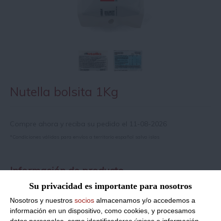
Nutella bolsita 1Kg
Compre ahora y reciba su pedido el 11-08-2026
*Condiciones válidas para envíos a territorio español salvo islas
Información de producto
Su privacidad es importante para nosotros
Nosotros y nuestros
socios
almacenamos y/o accedemos a
Nutella bolsita (pouche)
información en un dispositivo, como cookies, y procesamos
datos personales, como identificadores únicos e información