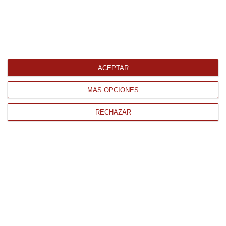
Torrija tipo brioche 18Ud de
110Gr 2Kg Congelado
22.91 €
ACEPTAR
Comprar
MÁS OPCIONES
RECHAZAR
CONTACTO
QUIÉNES SOMOS
AVISO LEGAL
POLÍTICA DE PRIVACIDAD
POLÍTICA DE COOKIES
PAGO
ENVÍO
CONDICIONES DE USO