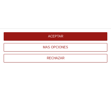
Delicias de Bacalao Cantdelimar
1000Gr Refrigerado
33.53 €
ACEPTAR
Comprar
MÁS OPCIONES
RECHAZAR
CONTACTO
QUIÉNES SOMOS
AVISO LEGAL
POLÍTICA DE PRIVACIDAD
POLÍTICA DE COOKIES
PAGO
ENVÍO
CONDICIONES DE USO