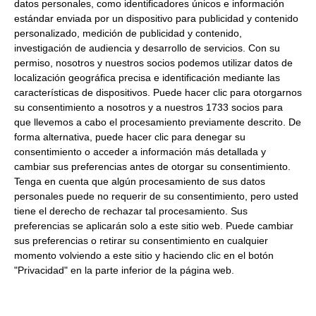
datos personales, como identificadores únicos e información
Pastel de roca
estándar enviada por un dispositivo para publicidad y contenido
personalizado, medición de publicidad y contenido,
Formato:
Tarrina 1kg.
investigación de audiencia y desarrollo de servicios.
Con su
Descripción:
Pastel de roca.
permiso, nosotros y nuestros socios podemos utilizar datos de
localización geográfica precisa e identificación mediante las
características de dispositivos. Puede hacer clic para otorgarnos
su consentimiento a nosotros y a nuestros 1733 socios para
que llevemos a cabo el procesamiento previamente descrito. De
forma alternativa, puede hacer clic para denegar su
Productos relacionados con este artículo
consentimiento o acceder a información más detallada y
cambiar sus preferencias antes de otorgar su consentimiento.
Tenga en cuenta que algún procesamiento de sus datos
personales puede no requerir de su consentimiento, pero usted
Mojama de atún extra de Barbate
tiene el derecho de rechazar tal procesamiento. Sus
en trozos de 300Gr aproximados
preferencias se aplicarán solo a este sitio web. Puede cambiar
Refrigerado
sus preferencias o retirar su consentimiento en cualquier
momento volviendo a este sitio y haciendo clic en el botón
79.20 € Kg
"Privacidad" en la parte inferior de la página web.
Comprar