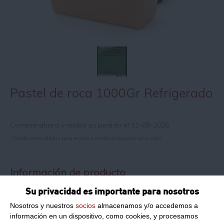
Pastel de roca 1000Gr Refrigerado
Compre ahora y reciba su pedido el 11-08-2026
*Condiciones válidas para envíos a territorio español salvo islas
Información de producto
Su privacidad es importante para nosotros
Peso Neto:
1000Gr
Nosotros y nuestros
socios
almacenamos y/o accedemos a
información en un dispositivo, como cookies, y procesamos
Peso Escurrido:
1000Gr