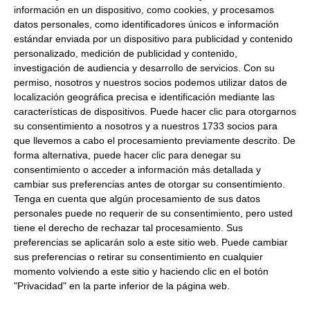
MARIPAZ S.A.
información en un dispositivo, como cookies, y procesamos
datos personales, como identificadores únicos e información
Dirección del operador de la empresa alimentaria:
CTRA.
BENIAJAN, KM. 3 - APARTADO 4291 30080 MURCIA MURCIA
estándar enviada por un dispositivo para publicidad y contenido
ESPAÑA
personalizado, medición de publicidad y contenido,
investigación de audiencia y desarrollo de servicios.
Con su
Marca:
AMH
permiso, nosotros y nuestros socios podemos utilizar datos de
Formato:
900Gr
localización geográfica precisa e identificación mediante las
características de dispositivos. Puede hacer clic para otorgarnos
Peso Neto:
900Gr
su consentimiento a nosotros y a nuestros 1733 socios para
Peso Escurrido:
900Gr
que llevemos a cabo el procesamiento previamente descrito. De
forma alternativa, puede hacer clic para denegar su
Comprar Pimienta blanca en grano a precios de fabrica -
consentimiento o acceder a información más detallada y
Venta de Especias en llenatudespensa.com
cambiar sus preferencias antes de otorgar su consentimiento.
Tenga en cuenta que algún procesamiento de sus datos
Productos relacionados con este artículo
personales puede no requerir de su consentimiento, pero usted
tiene el derecho de rechazar tal procesamiento. Sus
preferencias se aplicarán solo a este sitio web. Puede cambiar
sus preferencias o retirar su consentimiento en cualquier
Ajo negro 2 cabezas
momento volviendo a este sitio y haciendo clic en el botón
"Privacidad" en la parte inferior de la página web.
9.40 €