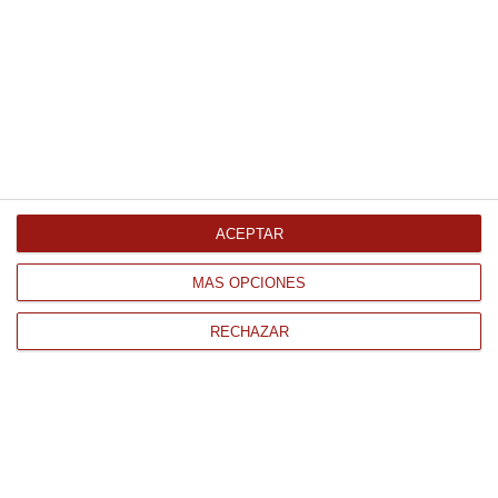
Comprar
Trufa extra 10Gr 15Gr
8.94 €
ACEPTAR
Comprar
MÁS OPCIONES
RECHAZAR