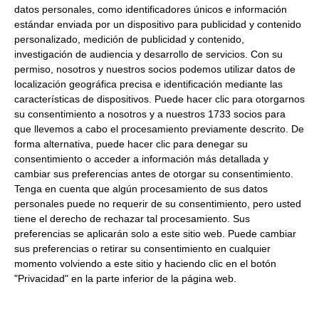
Razón social del fabricante/envasador:
CONSERVAS DANTZA
datos personales, como identificadores únicos e información
S.A.
estándar enviada por un dispositivo para publicidad y contenido
personalizado, medición de publicidad y contenido,
Dirección del operador de la empresa alimentaria:
CTRA.
investigación de audiencia y desarrollo de servicios.
Con su
NACIONAL 113 KM 77 31590 CASTEJON NAVARRA España
permiso, nosotros y nuestros socios podemos utilizar datos de
Marca:
Dantza
localización geográfica precisa e identificación mediante las
características de dispositivos. Puede hacer clic para otorgarnos
Formato:
314Ml
su consentimiento a nosotros y a nuestros 1733 socios para
Peso Neto:
290Gr
que llevemos a cabo el procesamiento previamente descrito. De
forma alternativa, puede hacer clic para denegar su
Peso Escurrido:
220Gr
consentimiento o acceder a información más detallada y
Tiras de pimiento del piquillo entreverado de Navarra
cambiar sus preferencias antes de otorgar su consentimiento.
Tenga en cuenta que algún procesamiento de sus datos
personales puede no requerir de su consentimiento, pero usted
Productos relacionados con este artículo
tiene el derecho de rechazar tal procesamiento. Sus
preferencias se aplicarán solo a este sitio web. Puede cambiar
sus preferencias o retirar su consentimiento en cualquier
Pimientos del piquillo especial
momento volviendo a este sitio y haciendo clic en el botón
"Privacidad" en la parte inferior de la página web.
relleno 80/100 piezas 2500Gr
16.57 €