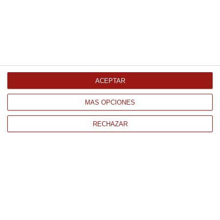
Pimientos de lodosa D.O Serie Oro
categoría extra Dantza 390Gr
12.63 €
ACEPTAR
Comprar
MÁS OPCIONES
RECHAZAR
CONTACTO
QUIÉNES SOMOS
AVISO LEGAL
POLÍTICA DE PRIVACIDAD
POLÍTICA DE COOKIES
PAGO
ENVÍO