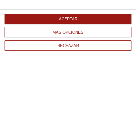
Comprar
ACEPTAR
MÁS OPCIONES
RECHAZAR
CONTACTO
QUIÉNES SOMOS
AVISO LEGAL
POLÍTICA DE PRIVACIDAD
POLÍTICA DE COOKIES
PAGO
ENVÍO
CONDICIONES DE USO
Tienda Online de productos gourmet y alimentación al mejor
precio.
876 247 168