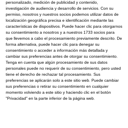
personalizado, medición de publicidad y contenido,
Comprar pipas en llenatudespensa
investigación de audiencia y desarrollo de servicios.
Con su
permiso, nosotros y nuestros socios podemos utilizar datos de
localización geográfica precisa e identificación mediante las
Productos relacionados con este artículo
características de dispositivos. Puede hacer clic para otorgarnos
su consentimiento a nosotros y a nuestros 1733 socios para
que llevemos a cabo el procesamiento previamente descrito. De
Piñón crudo pelado 1Kg
forma alternativa, puede hacer clic para denegar su
consentimiento o acceder a información más detallada y
cambiar sus preferencias antes de otorgar su consentimiento.
62.35 €
Tenga en cuenta que algún procesamiento de sus datos
personales puede no requerir de su consentimiento, pero usted
tiene el derecho de rechazar tal procesamiento. Sus
Comprar
preferencias se aplicarán solo a este sitio web. Puede cambiar
sus preferencias o retirar su consentimiento en cualquier
momento volviendo a este sitio y haciendo clic en el botón
"Privacidad" en la parte inferior de la página web.
Pipas peladas fritas 1Kg
8.55 €