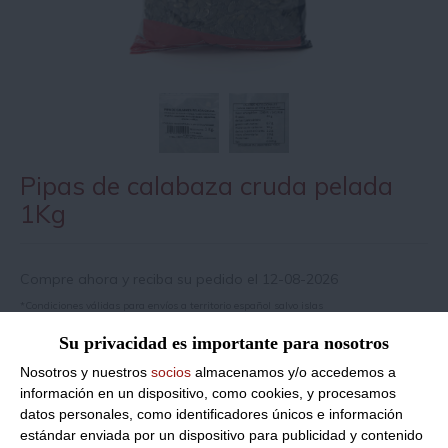
Pipas de calabaza cruda pelada
1Kg
Compre ahora y reciba su pedido el 12-08-2026
*Condiciones válidas para envíos a territorio español salvo islas
Su privacidad es importante para nosotros
Información de producto
Nosotros y nuestros
socios
almacenamos y/o accedemos a
información en un dispositivo, como cookies, y procesamos
datos personales, como identificadores únicos e información
estándar enviada por un dispositivo para publicidad y contenido
Peso Neto:
1Kg