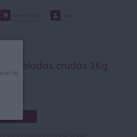
Carrito vacío
Login
pas peladas crudas 1Kg
cer tu
54
€
€ / Kg.
Comprar
e ahora y reciba su pedido el 11-08-2026