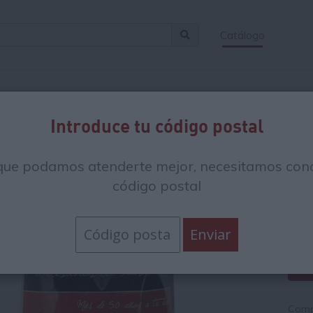
Catálogo
Introduce tu código postal
Pi
que podamos atenderte mejor, necesitamos cono
código postal
7.
7.54
Compr