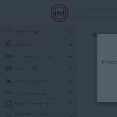
Promociones
Volver
Verdura y fruta
Pescados y mariscos
Para 
Carnes y foie
Platos preparados
Quesos e ibéricos
Salsas y condimentos
Legumbres y frutos